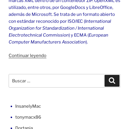
marcas XML dentro de un contenedor ZIP. OpenXML es
utilizado, entre otros, por GoogleDocs y LibreOffice,
además de Microsoft. Se trata de un formato abierto
con estándar reconocido por ISO/IEC (
International
Organization for Standardization / International
Electrotechnical Commission
) y ECMA (
European
Computer Manufacturers Association
).
«Error
Continuar leyendo
de
Office
XML
Buscar
Buscar
Handler»
por:
InsanelyMac
tonymacx86
Dortania