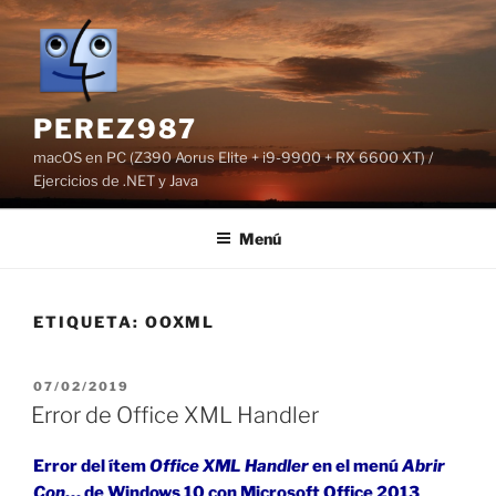
Saltar
al
contenido
PEREZ987
macOS en PC (Z390 Aorus Elite + i9-9900 + RX 6600 XT) /
Ejercicios de .NET y Java
Menú
ETIQUETA:
OOXML
PUBLICADO
07/02/2019
EL
Error de Office XML Handler
Error del ítem
Office XML Handler
en el menú
Abrir
Con
… de Windows 10 con Microsoft Office 2013