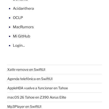
Acidanthera
OCLP
MacRumors
Mi GitHub
Login...
Xattr-remove en SwiftUI
Agenda telefónica en SwiftUI
AppleHDA vuelve a funcionar en Tahoe
macOS 26 Tahoe en Z390 Aorus Elite
Mp3Player en SwiftUI