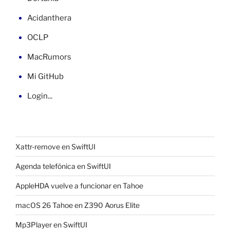
Acidanthera
OCLP
MacRumors
Mi GitHub
Login...
Xattr-remove en SwiftUI
Agenda telefónica en SwiftUI
AppleHDA vuelve a funcionar en Tahoe
macOS 26 Tahoe en Z390 Aorus Elite
Mp3Player en SwiftUI