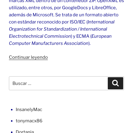
marcas XML dentro de un contenedor ZIP. OpenXML es
utilizado, entre otros, por GoogleDocs y LibreOffice,
además de Microsoft. Se trata de un formato abierto
con estándar reconocido por ISO/IEC (
International
Organization for Standardization / International
Electrotechnical Commission
) y ECMA (
European
Computer Manufacturers Association
).
«Error
Continuar leyendo
de
Office
XML
Buscar
Buscar
Handler»
por:
InsanelyMac
tonymacx86
Dortania