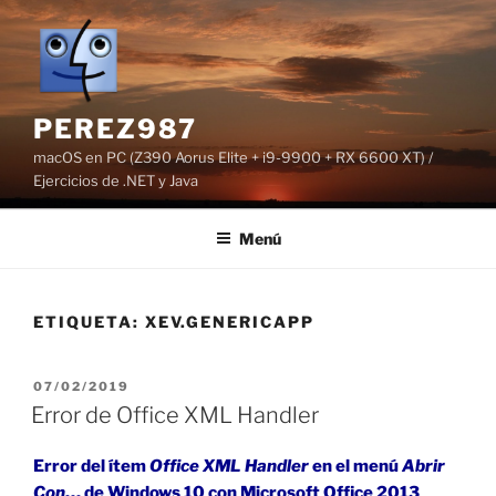
Saltar
al
contenido
PEREZ987
macOS en PC (Z390 Aorus Elite + i9-9900 + RX 6600 XT) /
Ejercicios de .NET y Java
Menú
ETIQUETA:
XEV.GENERICAPP
PUBLICADO
07/02/2019
EL
Error de Office XML Handler
Error del ítem
Office XML Handler
en el menú
Abrir
Con
… de Windows 10 con Microsoft Office 2013