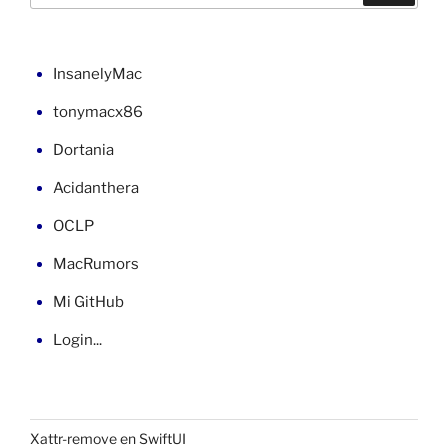
en
macOS»
InsanelyMac
tonymacx86
Dortania
Acidanthera
OCLP
MacRumors
Mi GitHub
Login...
Xattr-remove en SwiftUI