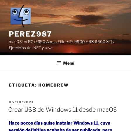
Saltar
al
contenido
PEREZ987
macOS en PC (Z390 Aorus Elite + i9-9900 + RX 6600 XT) /
Ejercicios de .NET y Java
Menú
ETIQUETA:
HOMEBREW
PUBLICADO
05/10/2021
EL
Crear USB de Windows 11 desde macOS
Hace pocos días quise instalar Windows 11, cuya
versión definitiva acababa de ser publicada, pero