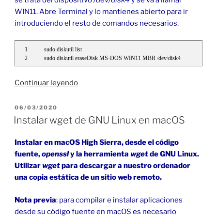
se trata del dispositivo
/dev/disk4
y se va a llamar
WIN11. Abre Terminal y lo mantienes abierto para ir
introduciendo el resto de comandos necesarios.
sudo diskutil list
sudo diskutil eraseDisk MS
-
DOS WIN11 MBR 
/
dev
/
disk4
«Crear
Continuar leyendo
USB
de
PUBLICADO
06/03/2020
EL
Windows
Instalar wget de GNU Linux en macOS
11
desde
Instalar en macOS High Sierra, desde el código
macOS»
fuente,
openssl
y la herramienta
wget
de GNU Linux.
Utilizar
wget
para descargar a nuestro ordenador
una copia estática de un sitio web remoto.
Nota previa
: para compilar e instalar aplicaciones
desde su código fuente en macOS es necesario