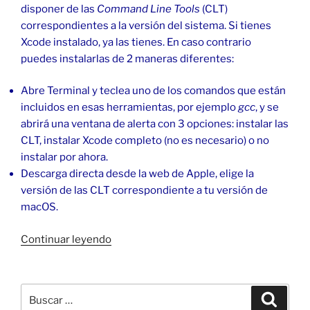
disponer de las
Command Line Tools
(CLT)
correspondientes a la versión del sistema. Si tienes
Xcode instalado, ya las tienes. En caso contrario
puedes instalarlas de 2 maneras diferentes:
Abre Terminal y teclea uno de los comandos que están
incluidos en esas herramientas, por ejemplo
gcc
, y se
abrirá una ventana de alerta con 3 opciones: instalar las
CLT, instalar Xcode completo (no es necesario) o no
instalar por ahora.
Descarga directa desde la web de Apple, elige la
versión de las CLT correspondiente a tu versión de
macOS.
«Instalar
Continuar leyendo
wget
de
GNU
Buscar
Buscar
Linux
por: