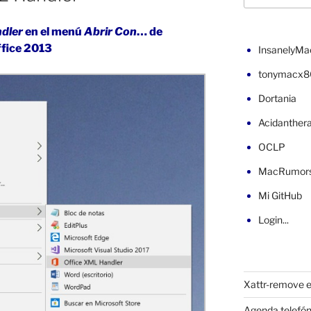
dler
en el menú
Abrir Con
… de
fice 2013
InsanelyMa
tonymacx8
Dortania
Acidanther
OCLP
MacRumor
Mi GitHub
Login...
Xattr-remove e
Agenda telefón