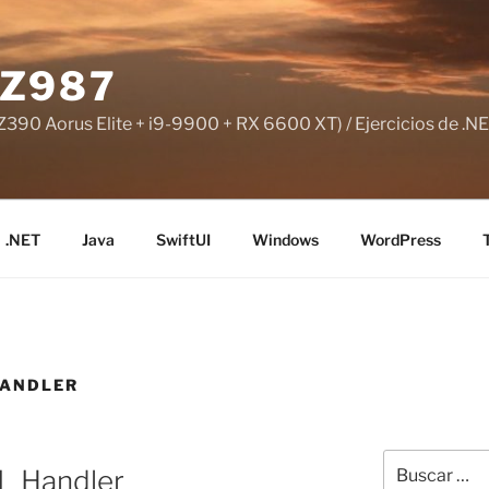
Z987
390 Aorus Elite + i9-9900 + RX 6600 XT) / Ejercicios de .NE
.NET
Java
SwiftUI
Windows
WordPress
HANDLER
Buscar
L Handler
por: