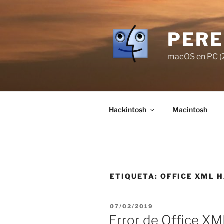
Saltar
al
contenido
PERE
macOS en PC (Z
Hackintosh
Macintosh
ETIQUETA:
OFFICE XML 
PUBLICADO
07/02/2019
EL
Error de Office XM