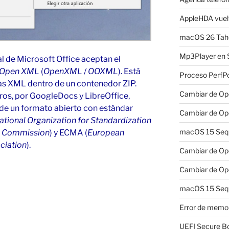
AppleHDA vuelv
macOS 26 Taho
Mp3Player en 
al de Microsoft Office aceptan el
e Open XML
(
OpenXML
/
OOXML
). Está
Proceso PerfP
as XML dentro de un contenedor ZIP.
Cambiar de Ope
ros, por GoogleDocs y LibreOffice,
 de un formato abierto con estándar
Cambiar de Ope
ational Organization for Standardization
macOS 15 Sequo
al Commission
) y ECMA (
European
ciation
).
Cambiar de Ope
Cambiar de Ope
macOS 15 Sequ
Error de memo
UEFI Secure B