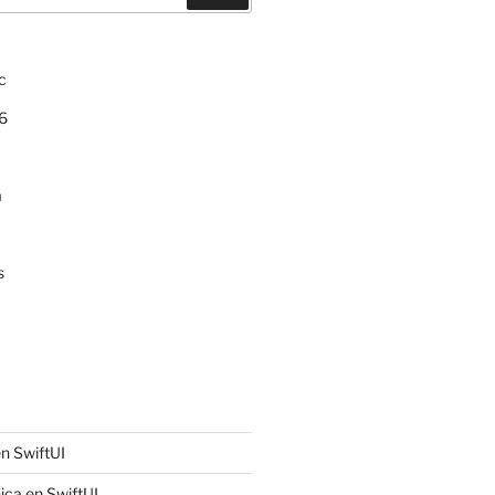
c
6
a
s
n SwiftUI
ica en SwiftUI