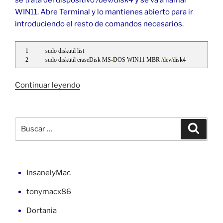
se trata del dispositivo
/dev/disk4
y se va a llamar
WIN11. Abre Terminal y lo mantienes abierto para ir
introduciendo el resto de comandos necesarios.
sudo diskutil list
sudo diskutil eraseDisk MS
-
DOS WIN11 MBR 
/
dev
/
disk4
«Crear
Continuar leyendo
USB
de
Windows
Buscar
Buscar
11
por:
desde
macOS»
InsanelyMac
tonymacx86
Dortania