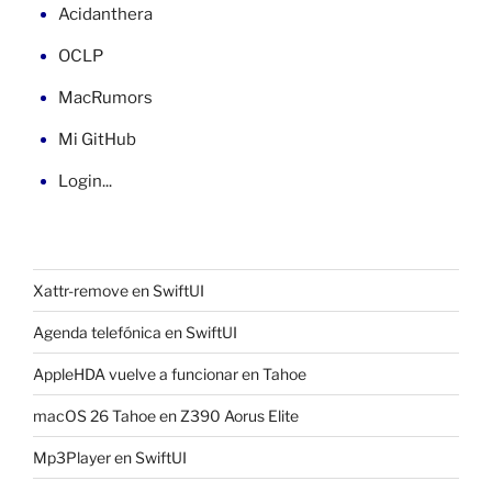
Acidanthera
OCLP
MacRumors
Mi GitHub
Login...
Xattr-remove en SwiftUI
Agenda telefónica en SwiftUI
AppleHDA vuelve a funcionar en Tahoe
macOS 26 Tahoe en Z390 Aorus Elite
Mp3Player en SwiftUI