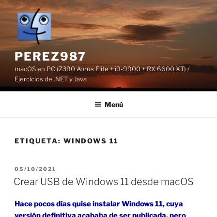
Saltar
al
contenido
PEREZ987
macOS en PC (Z390 Aorus Elite + i9-9900 + RX 6600 XT) /
Ejercicios de .NET y Java
Menú
ETIQUETA:
WINDOWS 11
PUBLICADO
05/10/2021
EL
Crear USB de Windows 11 desde macOS
Hace pocos días quise instalar Windows 11, cuya
versión definitiva acababa de ser publicada, pero