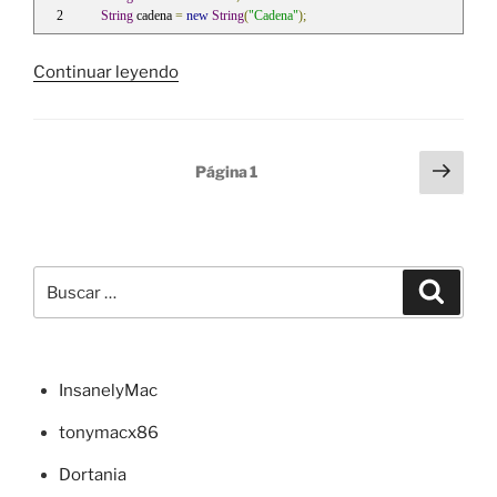
String
 cadena 
=
new
String
(
"Cadena"
);
«Uso
Continuar leyendo
de
cadenas
(«strings»)
Paginación
Sigu
Página
1
en
pági
de
Java»
entradas
Buscar
Buscar
por:
InsanelyMac
tonymacx86
Dortania