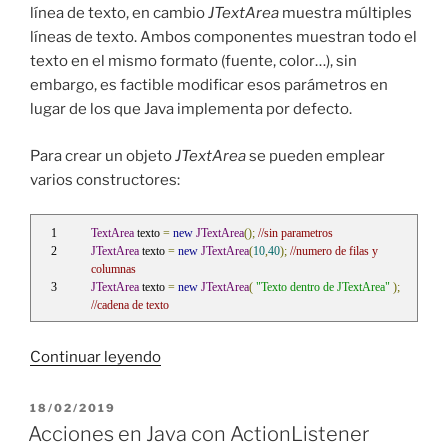
línea de texto, en cambio
JTextArea
muestra múltiples
líneas de texto. Ambos componentes muestran todo el
texto en el mismo formato (fuente, color…), sin
embargo, es factible modificar esos parámetros en
lugar de los que Java implementa por defecto.
Para crear un objeto
JTextArea
se pueden emplear
varios constructores:
TextArea
 texto 
=
new
JTextArea
();
//sin parametros
JTextArea
 texto 
=
new
JTextArea
(
10
,
40
);
//numero de filas y 
columnas
JTextArea
 texto 
=
new
JTextArea
(
"Texto dentro de JTextArea"
);
//cadena de texto
«JTextArea
Continuar leyendo
con
texto
PUBLICADO
18/02/2019
EL
multilínea
Acciones en Java con ActionListener