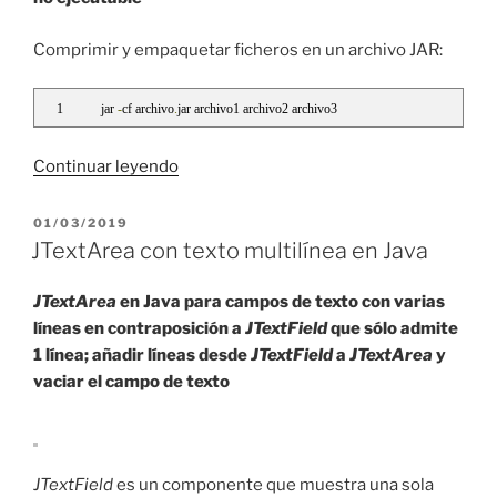
Comprimir y empaquetar ficheros en un archivo JAR:
jar 
-
cf archivo
.
jar archivo1 archivo2 archivo3
«Abrir
Continuar leyendo
archivos
JAR
PUBLICADO
01/03/2019
EL
con
JTextArea con texto multilínea en Java
doble
clic
JTextArea
en Java para campos de texto con varias
en
líneas en contraposición a
JTextField
que sólo admite
Windows
1 línea; añadir líneas desde
JTextField
a
JTextArea
y
10»
vaciar el campo de texto
JTextField
es un componente que muestra una sola