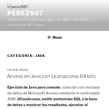
Saltar
al
PEREZ987
contenido
macOS en PC (Z390 Aorus Elite + i9-9900 + RX 6600 XT) /
Ejercicios de .NET y Java
Menú
CATEGORÍA:
JAVA
PUBLICADO
14/06/2021
EL
Access en Java con Ucanaccess 64 bits
Ejercicio
de Java para consola
: conectar con una base
de datos de Microsoft Access mediante el controlador
JDBC
UCanAccess
, emitir sentencias SQL a la base
de datos y mostrar los resultados, ejecutar el