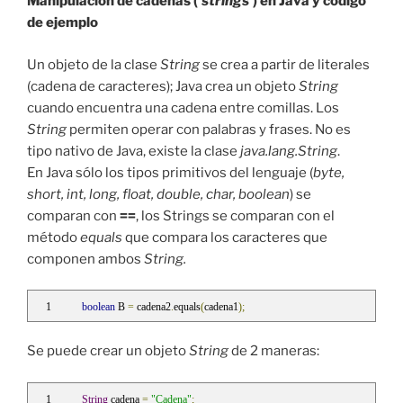
Manipulación de cadenas (‘
strings
‘) en Java y código
de ejemplo
Un objeto de la clase
String
se crea a partir de literales
(cadena de caracteres); Java crea un objeto
String
cuando encuentra una cadena entre comillas. Los
String
permiten operar con palabras y frases. No es
tipo nativo de Java, existe la clase
java.lang.String
.
En Java sólo los tipos primitivos del lenguaje (
byte,
short, int, long, float, double, char, boolean
) se
comparan con
==
, los Strings se comparan con el
método
equals
que compara los caracteres que
componen ambos
String.
boolean
 B 
=
 cadena2
.
equals
(
cadena1
);
Se puede crear un objeto
String
de 2 maneras:
String
 cadena 
=
"Cadena"
;