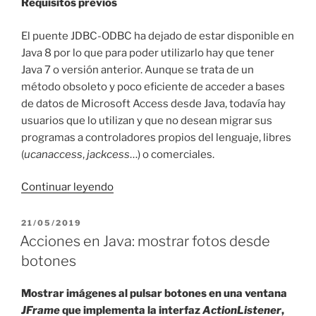
Requisitos previos
El puente JDBC-ODBC ha dejado de estar disponible en
Java 8 por lo que para poder utilizarlo hay que tener
Java 7 o versión anterior. Aunque se trata de un
método obsoleto y poco eficiente de acceder a bases
de datos de Microsoft Access desde Java, todavía hay
usuarios que lo utilizan y que no desean migrar sus
programas a controladores propios del lenguaje, libres
(
ucanaccess
,
jackcess
…) o comerciales.
«Access
Continuar leyendo
en
Java
PUBLICADO
21/05/2019
EL
con
Acciones en Java: mostrar fotos desde
puente
botones
ODBC
de
Mostrar imágenes al pulsar botones en una ventana
32
JFrame
que implementa la interfaz
ActionListener
,