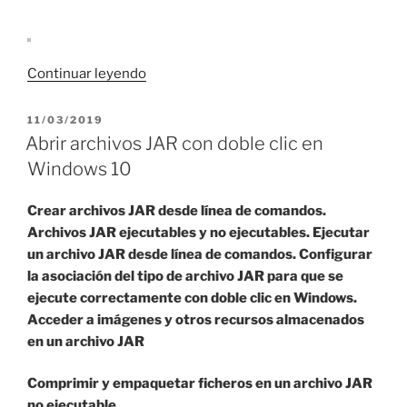
«Cambiar
Continuar leyendo
el
aspecto
PUBLICADO
11/03/2019
EL
LookAndFeel
Abrir archivos JAR con doble clic en
en
Windows 10
Java»
Crear archivos JAR desde línea de comandos.
Archivos JAR ejecutables y no ejecutables. Ejecutar
un archivo JAR desde línea de comandos. Configurar
la asociación del tipo de archivo JAR para que se
ejecute correctamente con doble clic en Windows.
Acceder a imágenes y otros recursos almacenados
en un archivo JAR
Comprimir y empaquetar ficheros en un archivo JAR
no ejecutable