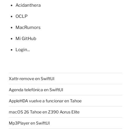
Acidanthera
OCLP
MacRumors
Mi GitHub
Login...
Xattr-remove en SwiftUI
Agenda telefónica en SwiftUI
AppleHDA vuelve a funcionar en Tahoe
macOS 26 Tahoe en Z390 Aorus Elite
Mp3Player en SwiftUI