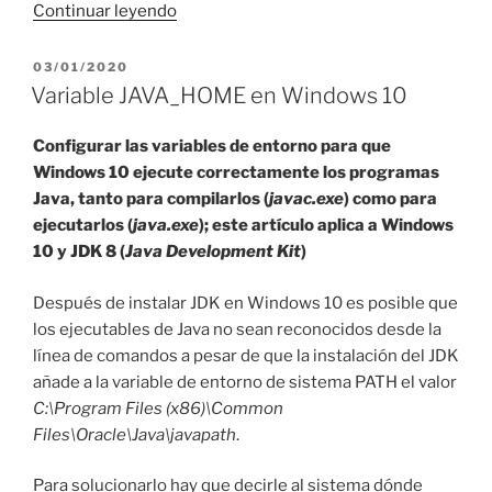
«Access
Continuar leyendo
en
Java
PUBLICADO
03/01/2020
EL
con
Variable JAVA_HOME en Windows 10
Ucanaccess
64
Configurar las variables de entorno para que
bits»
Windows 10 ejecute correctamente los programas
Java, tanto para compilarlos (
javac.exe
) como para
ejecutarlos (
java.exe
); este artículo aplica a Windows
10 y JDK 8 (
Java Development Kit
)
Después de instalar JDK en Windows 10 es posible que
los ejecutables de Java no sean reconocidos desde la
línea de comandos a pesar de que la instalación del JDK
añade a la variable de entorno de sistema PATH el valor
C:\Program Files (x86)\Common
Files\Oracle\Java\javapath
.
Para solucionarlo hay que decirle al sistema dónde