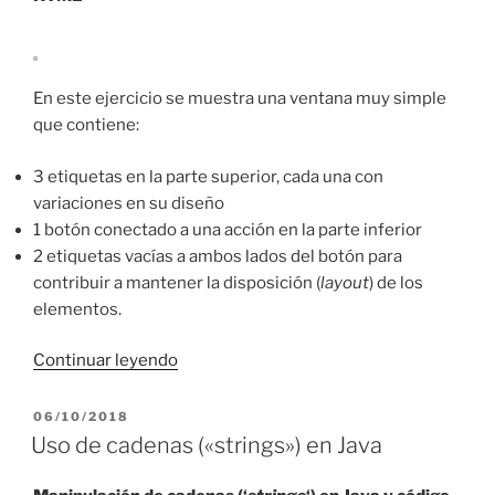
En este ejercicio se muestra una ventana muy simple
que contiene:
3 etiquetas en la parte superior, cada una con
variaciones en su diseño
1 botón conectado a una acción en la parte inferior
2 etiquetas vacías a ambos lados del botón para
contribuir a mantener la disposición (
layout
) de los
elementos.
«JLabel
Continuar leyendo
con
diseño
PUBLICADO
06/10/2018
EL
personalizado
Uso de cadenas («strings») en Java
en
Java»