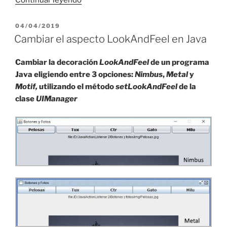
Continuar leyendo
en
Java:
PUBLICADO
04/04/2019
EL
mostrar
Cambiar el aspecto LookAndFeel en Java
fotos
desde
Cambiar la decoración
LookAndFeel
de un programa
botones»
Java eligiendo entre 3 opciones:
Nimbus
,
Metal
y
Motif,
utilizando el método
setLookAndFeel
de la
clase
UIManager