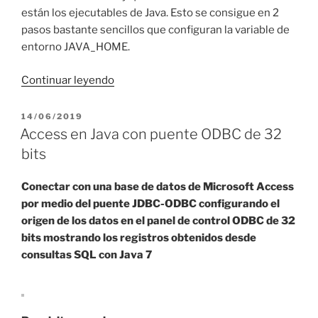
están los ejecutables de Java. Esto se consigue en 2
pasos bastante sencillos que configuran la variable de
entorno JAVA_HOME.
«Variable
Continuar leyendo
JAVA_HOME
en
PUBLICADO
14/06/2019
EL
Windows
Access en Java con puente ODBC de 32
10»
bits
Conectar con una base de datos de Microsoft Access
por medio del puente JDBC-ODBC configurando el
origen de los datos en el panel de control ODBC de 32
bits mostrando
los registros obtenidos desde
consultas SQL con Java 7