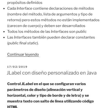
propósitos definidos
Cada
Interface
contiene declaraciones de métodos
(nombre del método, lista de argumentos y tipo de
retorno) pero estos métodos no están implementados
(carecen de cuerpo) y deben ser desarrollados
Todos los métodos de las
Interfaces
son
public
Las
Interfaces
también pueden declarar constantes
(
public final static
).
«Acciones
Continuar leyendo
en
Java
PUBLICADO
17/02/2019
EL
con
JLabel con diseño personalizado en Java
ActionListener»
Control
JLabel
en el que se configuran varios
parámetros de diseño (alineación vertical y
horizontal, color y tipo de borde y de letra) y se
muestra texto con salto de línea utilizando código
HTML