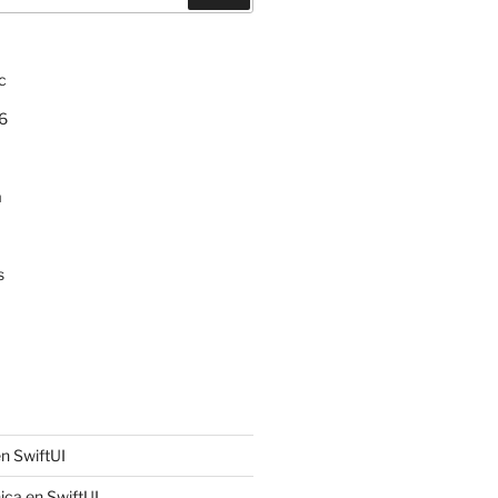
c
6
a
s
n SwiftUI
ica en SwiftUI