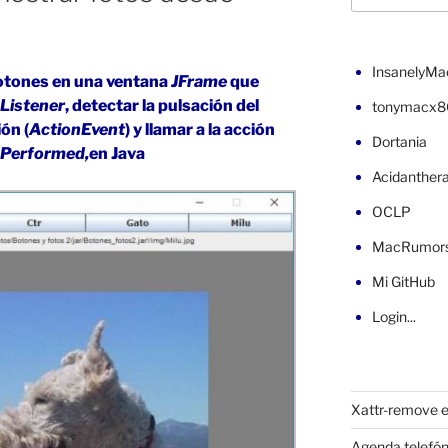
InsanelyMa
otones en una ventana
JFrame
que
Listener
, detectar la pulsación del
tonymacx8
ón (
ActionEvent
) y llamar a la acción
Dortania
nPerformed,
en Java
Acidanther
OCLP
MacRumor
Mi GitHub
Login...
Xattr-remove e
Agenda telefón