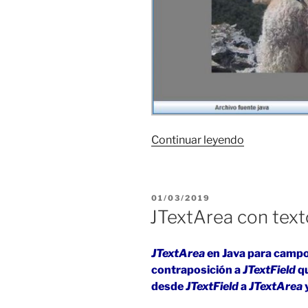
«Acciones
Continuar leyendo
en
Java:
mostrar
PUBLICADO
01/03/2019
fotos
EL
JTextArea con texto
desde
botones»
JTextArea
en Java para campos
contraposición a
JTextField
qu
desde
JTextField
a
JTextArea
y