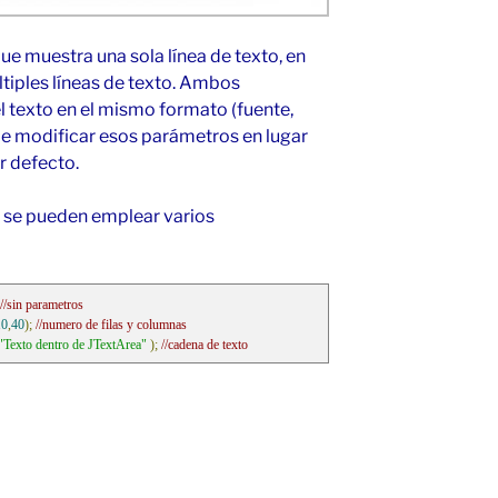
e muestra una sola línea de texto, en
iples líneas de texto. Ambos
texto en el mismo formato (fuente,
ble modificar esos parámetros en lugar
r defecto.
se pueden emplear varios
//sin parametros
10
,
40
);
//numero de filas y columnas
"Texto dentro de JTextArea"
);
//cadena de texto