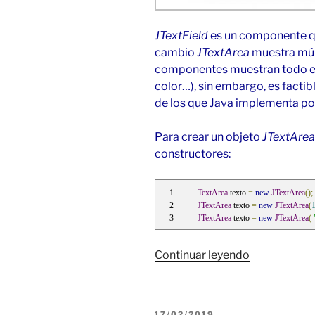
JTextField
es un componente qu
cambio
JTextArea
muestra múlt
componentes muestran todo el 
color…), sin embargo, es facti
de los que Java implementa po
Para crear un objeto
JTextArea
constructores:
TextArea
 texto 
=
new
JTextArea
();
JTextArea
 texto 
=
new
JTextArea
(
JTextArea
 texto 
=
new
JTextArea
(
«JTextArea
Continuar leyendo
con
texto
multilínea
PUBLICADO
17/02/2019