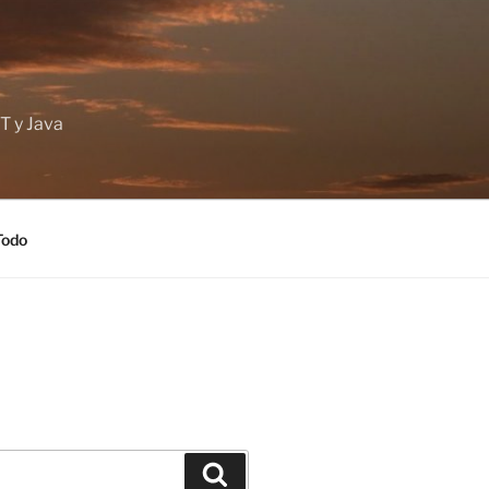
T y Java
Todo
Buscar