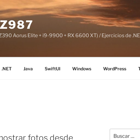
Z987
390 Aorus Elite + i9-9900 + RX 6600 XT) / Ejercicios de .NE
.NET
Java
SwiftUI
Windows
WordPress
Buscar
mostrar fotos desde
por: