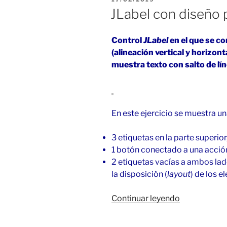
en
EL
JLabel con diseño 
Java»
Control
JLabel
en el que se c
(alineación vertical y horizonta
muestra texto con salto de lí
En este ejercicio se muestra u
3 etiquetas en la parte superio
1 botón conectado a una acción 
2 etiquetas vacías a ambos lad
la disposición (
layout
) de los 
«JLabel
Continuar leyendo
con
diseño