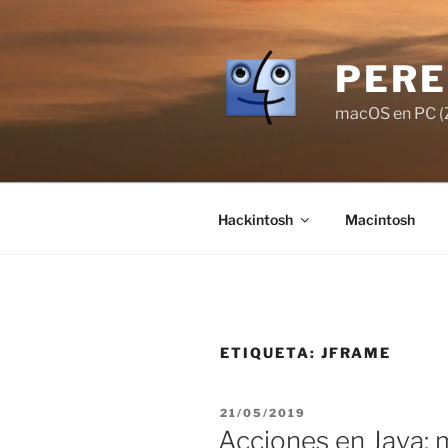
Saltar
al
contenido
PERE
macOS en PC (Z
Hackintosh
Macintosh
ETIQUETA:
JFRAME
PUBLICADO
21/05/2019
EL
Acciones en Java: 