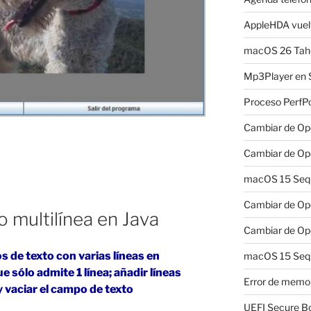
AppleHDA vuelv
macOS 26 Taho
Mp3Player en 
Proceso PerfP
Cambiar de Ope
Cambiar de Ope
macOS 15 Sequo
Cambiar de Ope
 multilínea en Java
Cambiar de Ope
 de texto con varias líneas en
macOS 15 Sequ
e sólo admite 1 línea; añadir líneas
Error de memo
 vaciar el campo de texto
UEFI Secure B