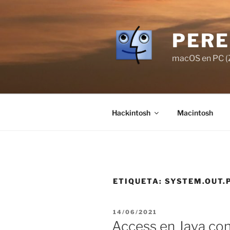
Saltar
al
contenido
PERE
macOS en PC (Z
Hackintosh
Macintosh
ETIQUETA:
SYSTEM.OUT.
PUBLICADO
14/06/2021
EL
Access en Java co