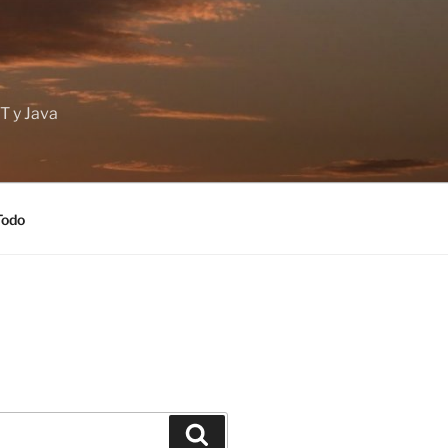
T y Java
Todo
Buscar