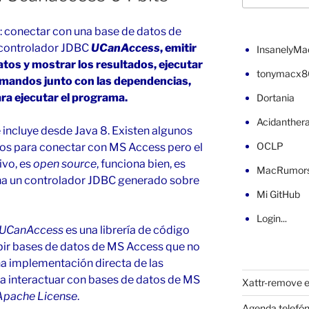
: conectar con una base de datos de
 controlador JDBC
UCanAccess
, emitir
InsanelyMa
atos y mostrar los resultados, ejecutar
tonymacx8
omandos junto con las dependencias,
ra ejecutar el programa.
Dortania
Acidanther
ncluye desde Java 8. Existen algunos
OCLP
os para conectar con MS Access pero el
ivo, es
open source
, funciona bien, es
MacRumor
iona un controlador JDBC generado sobre
Mi GitHub
Login...
UCanAccess
es una librería de código
ibir bases de datos de MS Access que no
na implementación directa de las
ra interactuar con bases de datos de MS
Xattr-remove e
Apache License
.
Agenda telefón