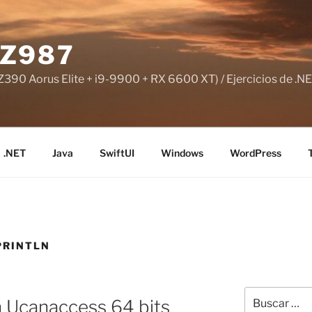
Z987
390 Aorus Elite + i9-9900 + RX 6600 XT) / Ejercicios de .NE
.NET
Java
SwiftUI
Windows
WordPress
PRINTLN
Buscar
n Ucanaccess 64 bits
por: