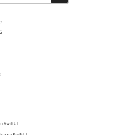
c
6
a
s
n SwiftUI
ica en SwiftUI