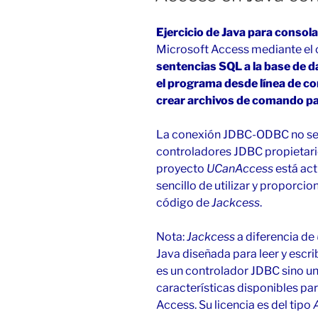
Ejercicio
de Java para consola
Microsoft Access mediante el
sentencias SQL a la base de d
el programa desde línea de c
crear archivos de comando pa
La conexión JDBC-ODBC no se i
controladores JDBC propietari
proyecto
UCanAccess
está act
sencillo de utilizar y proporc
código de
Jackcess
.
Nota:
Jackcess
a diferencia de
Java diseñada para leer y escr
es un controlador JDBC sino u
características disponibles pa
Access. Su licencia es del tipo