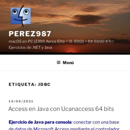
Saltar
al
contenido
PEREZ987
macOS en PC (Z390 Aorus Elite + i9-9900 + RX 6600 XT) /
Ejercicios de .NET y Java
Menú
ETIQUETA:
JDBC
PUBLICADO
14/06/2021
EL
Access en Java con Ucanaccess 64 bits
Ejercicio
de Java para consola
: conectar con una base
de datos de Microsoft Access mediante el controlador