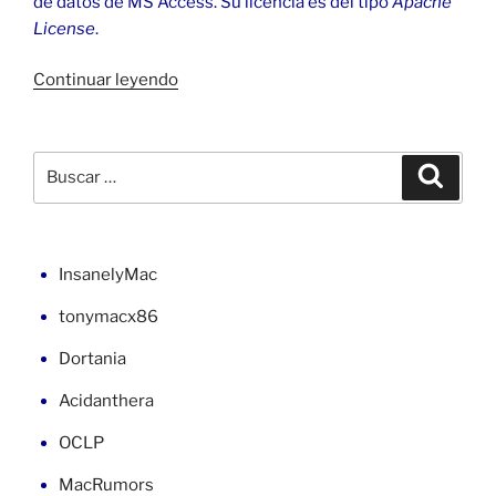
de datos de MS Access. Su licencia es del tipo
Apache
License
.
«Access
Continuar leyendo
en
Java
con
Buscar
Buscar
Ucanaccess
por:
64
bits»
InsanelyMac
tonymacx86
Dortania
Acidanthera
OCLP
MacRumors