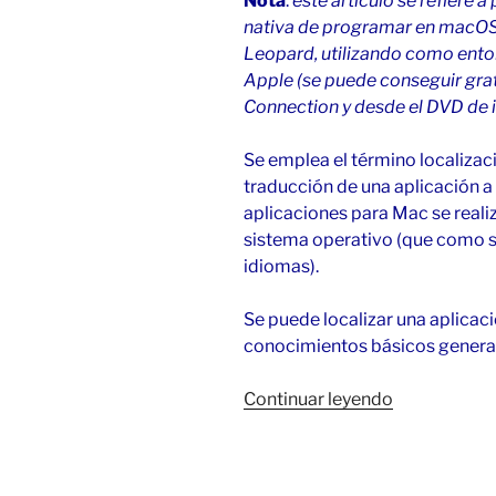
Nota
:
este artículo se refiere
nativa de programar en macO
Leopard, utilizando como ent
Apple (se puede conseguir gr
Connection y desde el DVD de 
Se emplea el término localizaci
traducción de una aplicación a 
aplicaciones para Mac se realiz
sistema operativo (que como s
idiomas).
Se puede localizar una aplicac
conocimientos básicos genera
«Traducir
Continuar leyendo
al
español
aplicaciones