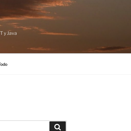
T y Java
Todo
Buscar