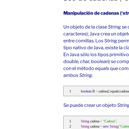
Manipulación de cadenas (‘
st
Un objeto de la clase
String
se 
caracteres); Java crea un obje
entre comillas. Los
String
permi
tipo nativo de Java, existe la cl
En Java sólo los tipos primitivo
double, char, boolean
) se com
con el método
equals
que comp
ambos
String.
boolean
 B 
=
 cadena2
.
equals
(
caden
Se puede crear un objeto
Strin
String
 cadena 
=
"Cadena"
;
String
 cadena 
=
new
String
(
"Caden