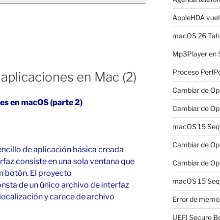
AppleHDA vuelv
macOS 26 Taho
Mp3Player en 
Proceso PerfP
 aplicaciones en Mac (2)
Cambiar de Ope
ones en macOS (parte 2)
Cambiar de Ope
macOS 15 Sequo
Cambiar de Ope
ncillo de aplicación básica creada
erfaz consiste en una sola ventana que
Cambiar de Ope
n botón. El proyecto
macOS 15 Sequ
onsta de un único archivo de interfaz
localización y carece de archivo
Error de memo
UEFI Secure B