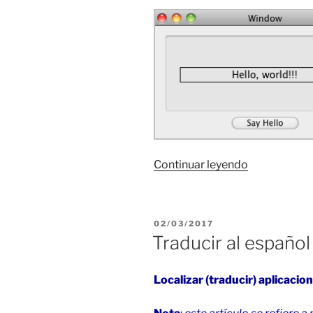
«Traducir
Continuar leyendo
al
español
aplicaciones
PUBLICADO
02/03/2017
en
EL
Traducir al español
Mac
(2)»
Localizar (traducir) aplicacio