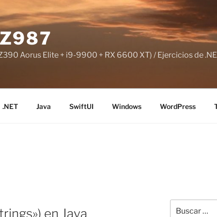
Z987
390 Aorus Elite + i9-9900 + RX 6600 XT) / Ejercicios de .NE
.NET
Java
SwiftUI
Windows
WordPress
Buscar
rings») en Java
por: