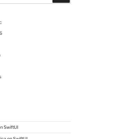
c
6
a
s
n SwiftUI
ica en SwiftUI