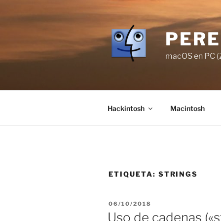
Saltar
al
contenido
PERE
macOS en PC (Z
Hackintosh
Macintosh
ETIQUETA:
STRINGS
PUBLICADO
06/10/2018
EL
Uso de cadenas («st