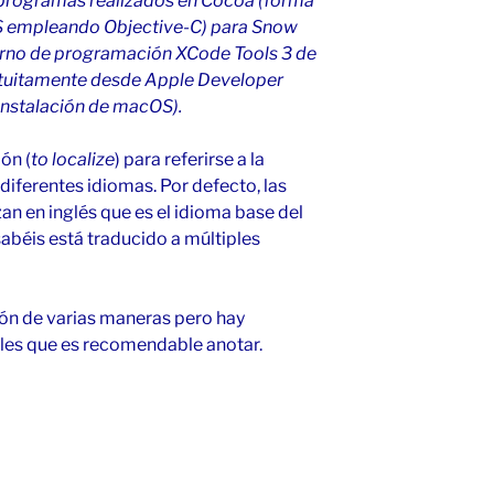
 a programas realizados en Cocoa (forma
S empleando Objective-C) para Snow
orno de programación XCode Tools 3 de
atuitamente desde Apple Developer
instalación de macOS).
ón (
to localize
) para referirse a la
diferentes idiomas. Por defecto, las
an en inglés que es el idioma base del
abéis está traducido a múltiples
ión de varias maneras pero hay
les que es recomendable anotar.