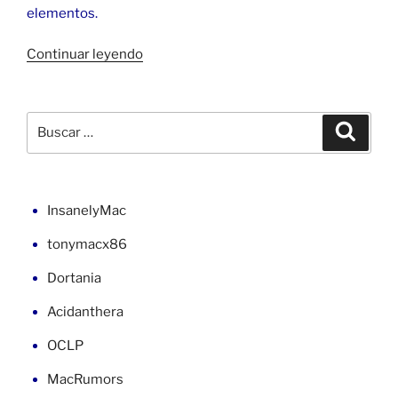
elementos.
«JLabel
Continuar leyendo
con
diseño
personalizado
Buscar
Buscar
en
por:
Java»
InsanelyMac
tonymacx86
Dortania
Acidanthera
OCLP
MacRumors