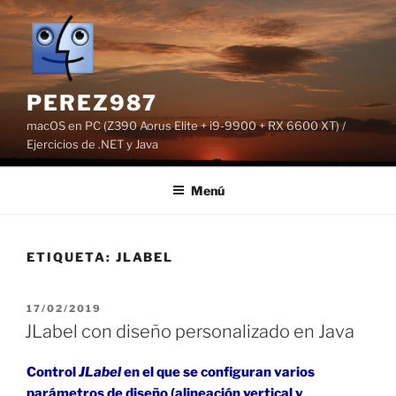
Saltar
al
contenido
PEREZ987
macOS en PC (Z390 Aorus Elite + i9-9900 + RX 6600 XT) /
Ejercicios de .NET y Java
Menú
ETIQUETA:
JLABEL
PUBLICADO
17/02/2019
EL
JLabel con diseño personalizado en Java
Control
JLabel
en el que se configuran varios
parámetros de diseño (alineación vertical y