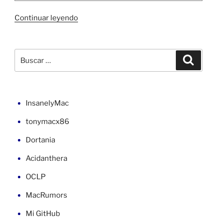
«Uso
Continuar leyendo
de
cadenas
(«strings»)
Buscar
Buscar
en
por:
Java»
InsanelyMac
tonymacx86
Dortania
Acidanthera
OCLP
MacRumors
Mi GitHub