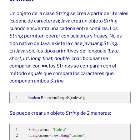
Un objeto de la clase
String
se crea a partir de literales
(cadena de caracteres); Java crea un objeto
String
cuando encuentra una cadena entre comillas. Los
String
permiten operar con palabras y frases. No es
tipo nativo de Java, existe la clase
java.lang.String
.
En Java sólo los tipos primitivos del lenguaje (
byte,
short, int, long, float, double, char, boolean
) se
comparan con
==
, los Strings se comparan con el
método
equals
que compara los caracteres que
componen ambos
String.
boolean
 B 
=
 cadena2
.
equals
(
cadena1
);
Se puede crear un objeto
String
de 2 maneras:
String
 cadena 
=
"Cadena"
;
String
 cadena 
=
new
String
(
"Cadena"
);