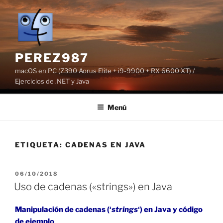
Saltar
al
contenido
PEREZ987
macOS en PC (Z390 Aorus Elite + i9-9900 + RX 6600 XT) /
Ejercicios de .NET y Java
Menú
ETIQUETA:
CADENAS EN JAVA
PUBLICADO
06/10/2018
EL
Uso de cadenas («strings») en Java
Manipulación de cadenas (‘
strings
‘) en Java y código
de ejemplo