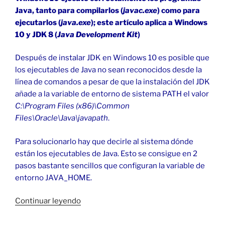
Java, tanto para compilarlos (
javac.exe
) como para
ejecutarlos (
java.exe
); este artículo aplica a Windows
10 y JDK 8 (
Java Development Kit
)
Después de instalar JDK en Windows 10 es posible que
los ejecutables de Java no sean reconocidos desde la
línea de comandos a pesar de que la instalación del JDK
añade a la variable de entorno de sistema PATH el valor
C:\Program Files (x86)\Common
Files\Oracle\Java\javapath
.
Para solucionarlo hay que decirle al sistema dónde
están los ejecutables de Java. Esto se consigue en 2
pasos bastante sencillos que configuran la variable de
entorno JAVA_HOME.
«Variable
Continuar leyendo
JAVA_HOME
en