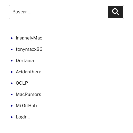
Windows
Buscar
Buscar
10»
por:
InsanelyMac
tonymacx86
Dortania
Acidanthera
OCLP
MacRumors
Mi GitHub
Login...