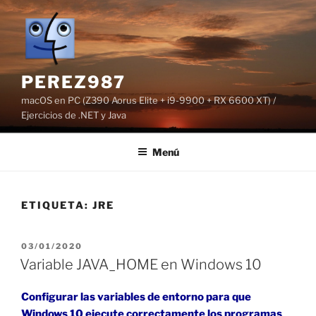
Saltar
al
contenido
PEREZ987
macOS en PC (Z390 Aorus Elite + i9-9900 + RX 6600 XT) /
Ejercicios de .NET y Java
Menú
ETIQUETA:
JRE
PUBLICADO
03/01/2020
EL
Variable JAVA_HOME en Windows 10
Configurar las variables de entorno para que
Windows 10 ejecute correctamente los programas