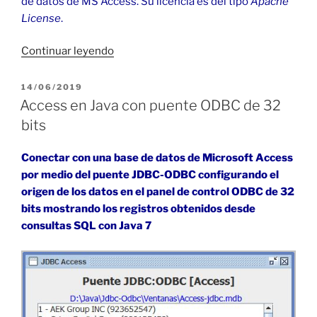
de datos de MS Access. Su licencia es del tipo
Apache
License
.
«Access
Continuar leyendo
en
Java
PUBLICADO
14/06/2019
EL
con
Access en Java con puente ODBC de 32
Ucanaccess
bits
64
bits»
Conectar con una base de datos de Microsoft Access
por medio del puente JDBC-ODBC configurando el
origen de los datos en el panel de control ODBC de 32
bits mostrando
los registros obtenidos desde
consultas SQL con Java 7