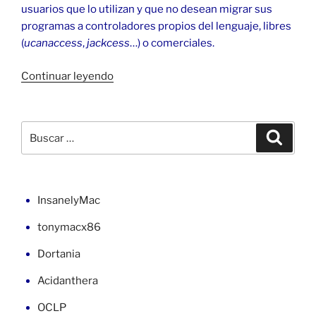
usuarios que lo utilizan y que no desean migrar sus
programas a controladores propios del lenguaje, libres
(
ucanaccess
,
jackcess
…) o comerciales.
«Access
Continuar leyendo
en
Java
con
Buscar
Buscar
puente
por:
ODBC
de
32
InsanelyMac
bits»
tonymacx86
Dortania
Acidanthera
OCLP