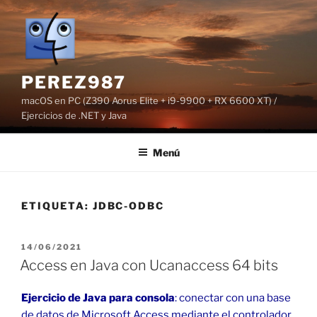
Saltar
al
contenido
PEREZ987
macOS en PC (Z390 Aorus Elite + i9-9900 + RX 6600 XT) /
Ejercicios de .NET y Java
Menú
ETIQUETA:
JDBC-ODBC
PUBLICADO
14/06/2021
EL
Access en Java con Ucanaccess 64 bits
Ejercicio
de Java para consola
: conectar con una base
de datos de Microsoft Access mediante el controlador