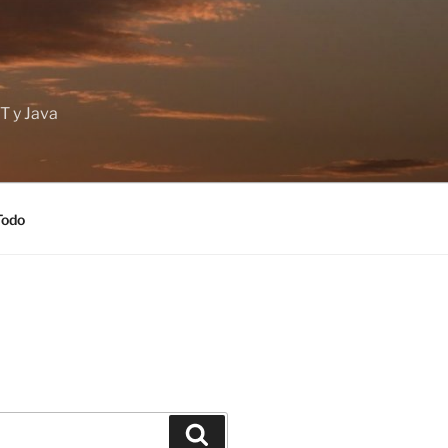
T y Java
Todo
Buscar