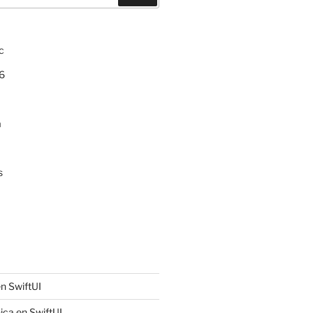
c
6
a
s
n SwiftUI
ica en SwiftUI