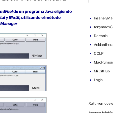
ndFeel
de un programa Java eligiendo
tal
y
Motif,
utilizando el método
InsanelyMa
IManager
tonymacx8
Dortania
Acidanther
OCLP
MacRumor
Mi GitHub
Login...
Xattr-remove e
Agenda telefón