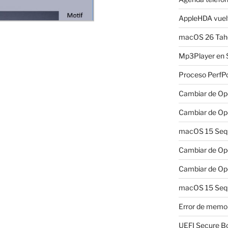
AppleHDA vuelv
macOS 26 Taho
Mp3Player en 
Proceso PerfP
l
Cambiar de Ope
Cambiar de Ope
macOS 15 Sequo
Cambiar de Ope
Cambiar de Ope
macOS 15 Sequ
Error de memo
UEFI Secure B