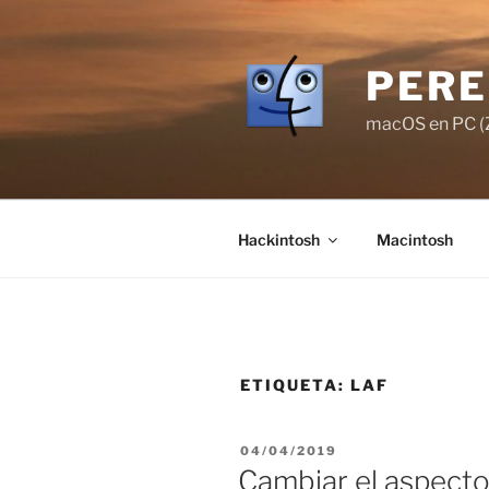
Saltar
al
contenido
PERE
macOS en PC (Z
Hackintosh
Macintosh
ETIQUETA:
LAF
PUBLICADO
04/04/2019
EL
Cambiar el aspect