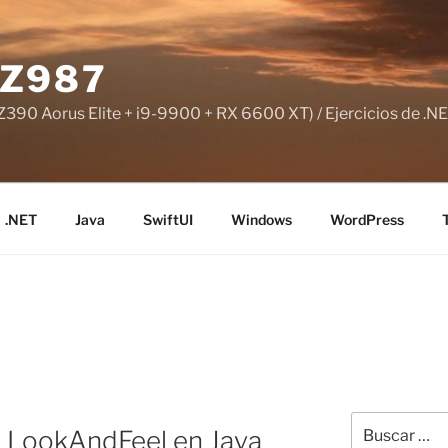
Z987
390 Aorus Elite + i9-9900 + RX 6600 XT) / Ejercicios de .NE
.NET
Java
SwiftUI
Windows
WordPress
Buscar
o LookAndFeel en Java
por: