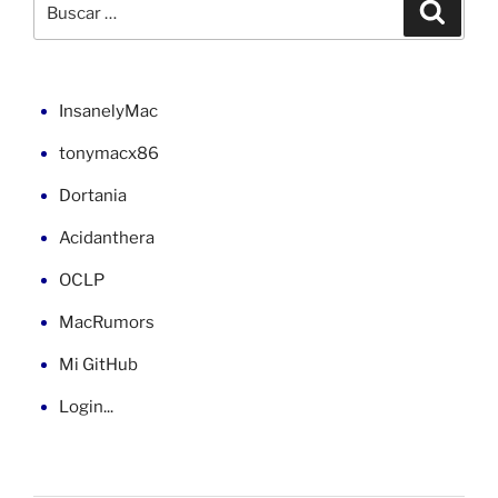
Buscar
en
por:
Java»
InsanelyMac
tonymacx86
Dortania
Acidanthera
OCLP
MacRumors
Mi GitHub
Login...