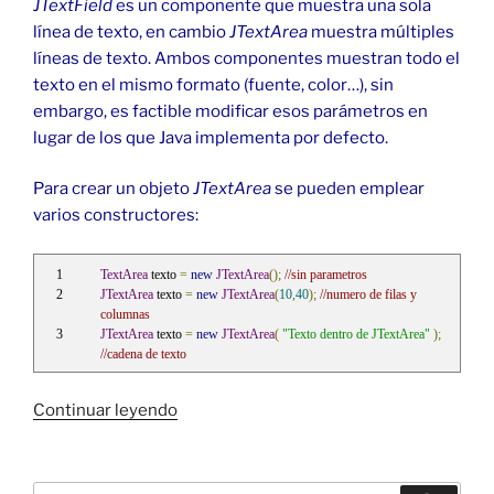
JTextField
es un componente que muestra una sola
línea de texto, en cambio
JTextArea
muestra múltiples
líneas de texto. Ambos componentes muestran todo el
texto en el mismo formato (fuente, color…), sin
embargo, es factible modificar esos parámetros en
lugar de los que Java implementa por defecto.
Para crear un objeto
JTextArea
se pueden emplear
varios constructores:
TextArea
 texto 
=
new
JTextArea
();
//sin parametros
JTextArea
 texto 
=
new
JTextArea
(
10
,
40
);
//numero de filas y 
columnas
JTextArea
 texto 
=
new
JTextArea
(
"Texto dentro de JTextArea"
);
//cadena de texto
«JTextArea
Continuar leyendo
con
texto
multilínea
Buscar