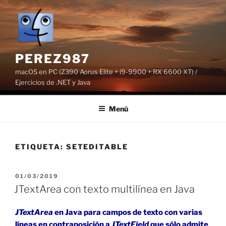
Saltar
al
contenido
PEREZ987
macOS en PC (Z390 Aorus Elite + i9-9900 + RX 6600 XT) /
Ejercicios de .NET y Java
Menú
ETIQUETA:
SETEDITABLE
PUBLICADO
01/03/2019
EL
JTextArea con texto multilínea en Java
JTextArea
en Java para campos de texto con varias
líneas en contraposición a
JTextField
que sólo admite