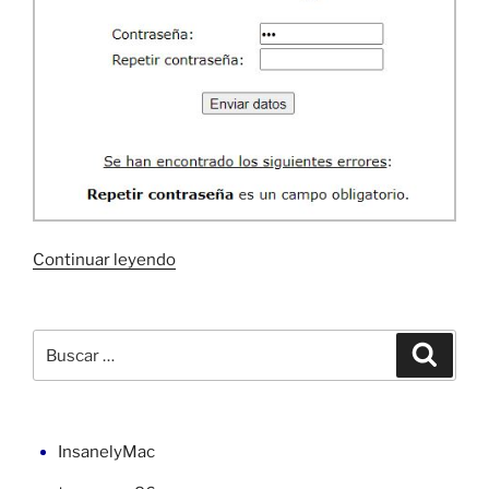
«Controles
Continuar leyendo
de
validación
en
Buscar
Buscar
ASP
por:
.NET»
InsanelyMac