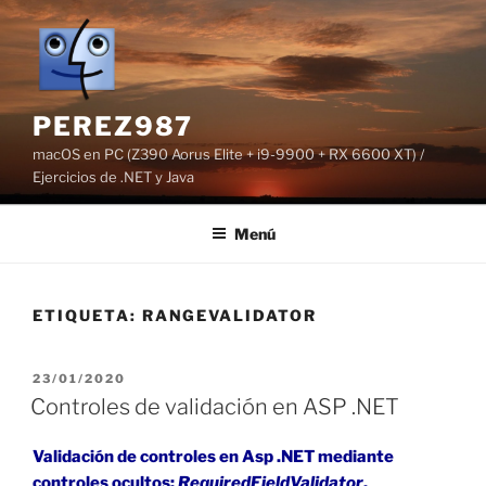
Saltar
al
contenido
PEREZ987
macOS en PC (Z390 Aorus Elite + i9-9900 + RX 6600 XT) /
Ejercicios de .NET y Java
Menú
ETIQUETA:
RANGEVALIDATOR
PUBLICADO
23/01/2020
EL
Controles de validación en ASP .NET
Validación de controles en Asp .NET mediante
controles ocultos:
RequiredFieldValidator
,