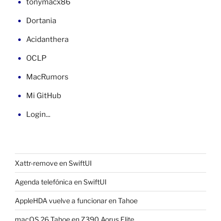
tonymacx86
Dortania
Acidanthera
OCLP
MacRumors
Mi GitHub
Login...
Xattr-remove en SwiftUI
Agenda telefónica en SwiftUI
AppleHDA vuelve a funcionar en Tahoe
macOS 26 Tahoe en Z390 Aorus Elite