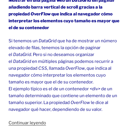
Mostrar en una página web un DataGrid sin paginar
añadiendo barra vertical de scroll gracias a la
propiedad
OverFlow
que indica al navegador cómo
interpretar los elementos cuyo tamaño es mayor que
el de su contenedor
Si tenemos un
DataGrid
que ha de mostrar un número
elevado de filas, tenemos la opción de paginar
el
DataGrid
. Pero si no deseamos organizar
el
DataGrid
en múltiples páginas podemos recurrir a
una propiedad
CSS
, llamada
OverFlow
, que indica al
navegador cómo interpretar los elementos cuyo
tamaño es mayor que el de su contenedor.
El ejemplo típico es el de un contenedor
<div>
de un
tamaño determinado que contiene un elemento de un
tamaño superior. La propiedad
OverFlow
le dice al
navegador qué hacer, dependiendo de su valor.
«DataGrid
Continuar leyendo