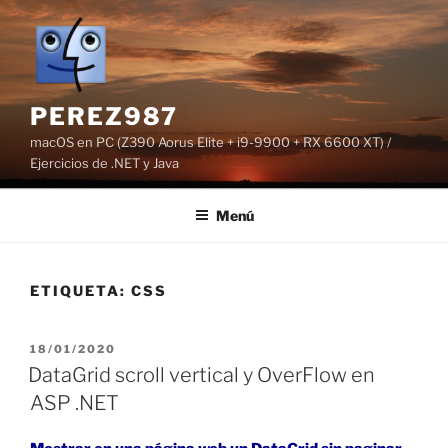
Saltar
al
contenido
PEREZ987
macOS en PC (Z390 Aorus Elite + i9-9900 + RX 6600 XT) /
Ejercicios de .NET y Java
Menú
ETIQUETA:
CSS
PUBLICADO
18/01/2020
EL
DataGrid scroll vertical y OverFlow en
ASP .NET