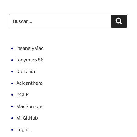
scroll
vertical
y
Buscar
Buscar
OverFlow
por:
en
ASP
.NET»
InsanelyMac
tonymacx86
Dortania
Acidanthera
OCLP
MacRumors
Mi GitHub
Login...