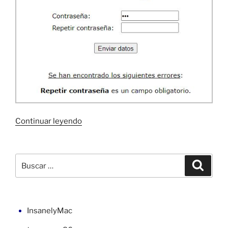
«Controles
Continuar leyendo
de
validación
en
Buscar
Buscar
ASP
por:
.NET»
InsanelyMac