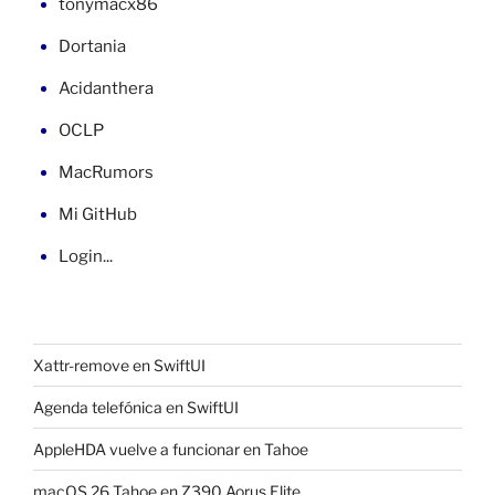
tonymacx86
Dortania
Acidanthera
OCLP
MacRumors
Mi GitHub
Login...
Xattr-remove en SwiftUI
Agenda telefónica en SwiftUI
AppleHDA vuelve a funcionar en Tahoe
macOS 26 Tahoe en Z390 Aorus Elite