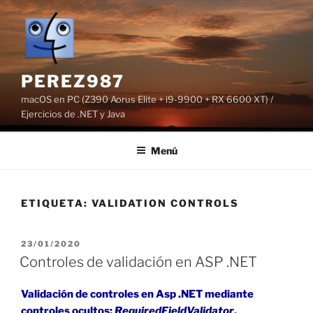
Saltar
al
contenido
PEREZ987
macOS en PC (Z390 Aorus Elite + i9-9900 + RX 6600 XT) /
Ejercicios de .NET y Java
Menú
ETIQUETA:
VALIDATION CONTROLS
PUBLICADO
23/01/2020
EL
Controles de validación en ASP .NET
Validación de controles en Asp .NET mediante
controles ocultos:
RequiredFieldValidator
,