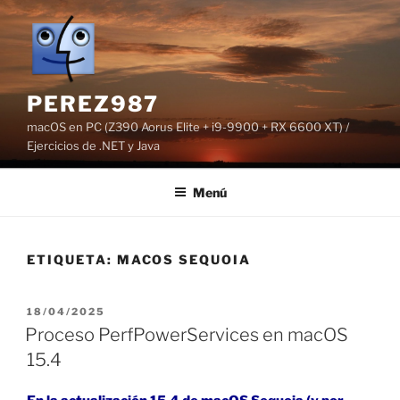
Saltar
al
contenido
PEREZ987
macOS en PC (Z390 Aorus Elite + i9-9900 + RX 6600 XT) /
Ejercicios de .NET y Java
Menú
ETIQUETA:
MACOS SEQUOIA
PUBLICADO
18/04/2025
EL
Proceso PerfPowerServices en macOS
15.4