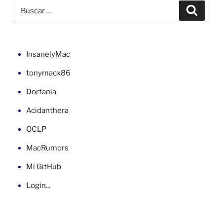
macOS
Buscar
Buscar
15.4»
por:
InsanelyMac
tonymacx86
Dortania
Acidanthera
OCLP
MacRumors
Mi GitHub
Login...