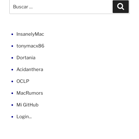
macOS
Buscar
Buscar
15.4»
por:
InsanelyMac
tonymacx86
Dortania
Acidanthera
OCLP
MacRumors
Mi GitHub
Login...