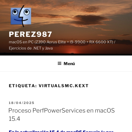
Saltar
al
contenido
PEREZ987
macOS en PC (Z390 Aorus Elite + i9-9900 + RX 6600 XT) /
Ejercicios de .NET y Java
Menú
ETIQUETA:
VIRTUALSMC.KEXT
PUBLICADO
18/04/2025
EL
Proceso PerfPowerServices en macOS
15.4