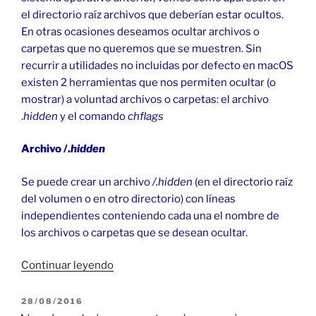
el directorio raíz archivos que deberían estar ocultos.
En otras ocasiones deseamos ocultar archivos o
carpetas que no queremos que se muestren. Sin
recurrir a utilidades no incluidas por defecto en macOS
existen 2 herramientas que nos permiten ocultar (o
mostrar) a voluntad archivos o carpetas: el archivo
.
hidden
y el comando
chflags
Archivo /.
hidden
Se puede crear un archivo
/.hidden
(en el directorio raíz
del volumen o en otro directorio) con líneas
independientes conteniendo cada una el nombre de
los archivos o carpetas que se desean ocultar.
«Modificar
Continuar leyendo
el
atributo
PUBLICADO
28/08/2016
EL
oculto