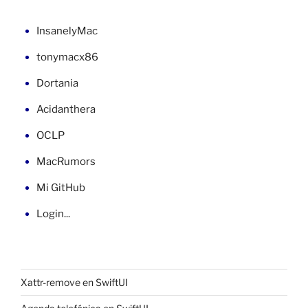
el
Finder»
InsanelyMac
tonymacx86
Dortania
Acidanthera
OCLP
MacRumors
Mi GitHub
Login...
Xattr-remove en SwiftUI