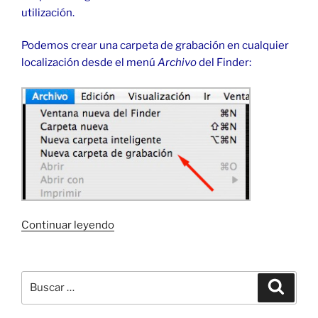
utilización.
Podemos crear una carpeta de grabación en cualquier
localización desde el menú
Archivo
del Finder:
«Grabar
Continuar leyendo
CDs
y
DVDs
Buscar
Buscar
directamente
por:
desde