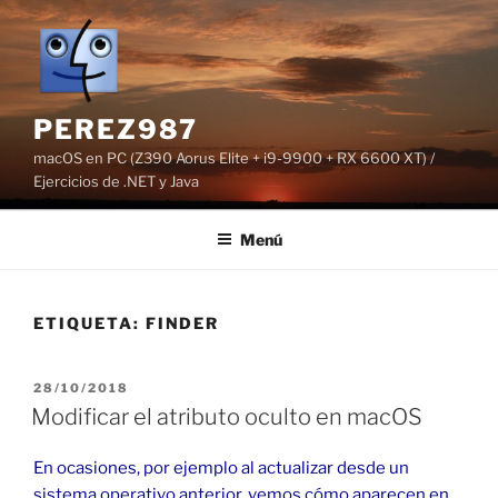
Saltar
al
contenido
PEREZ987
macOS en PC (Z390 Aorus Elite + i9-9900 + RX 6600 XT) /
Ejercicios de .NET y Java
Menú
ETIQUETA:
FINDER
PUBLICADO
28/10/2018
EL
Modificar el atributo oculto en macOS
En ocasiones, por ejemplo al actualizar desde un
sistema operativo anterior, vemos cómo aparecen en