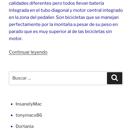
calidades diferentes pero todos llevan batería
integrada en el tubo diagonal y motor central integrado
en la zona del pedalier. Son bicicletas que se manejan
perfectamente por la montaña a pesar de su peso en
parado que es muy superior al de las bicicletas sin
motor.
«Deslimitar
Continuar leyendo
la
e-
bike
Buscar
Buscar
Specialized
por:
Turbo
Levo
2018»
InsanelyMac
tonymacx86
Dortania