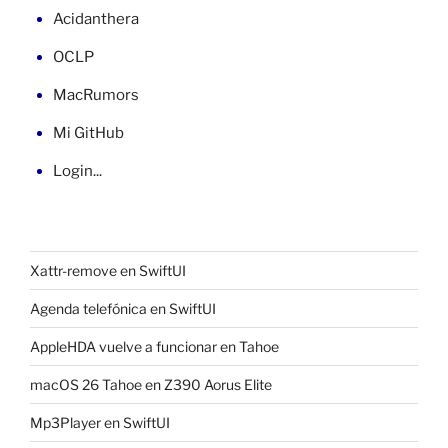
Acidanthera
OCLP
MacRumors
Mi GitHub
Login...
Xattr-remove en SwiftUI
Agenda telefónica en SwiftUI
AppleHDA vuelve a funcionar en Tahoe
macOS 26 Tahoe en Z390 Aorus Elite
Mp3Player en SwiftUI