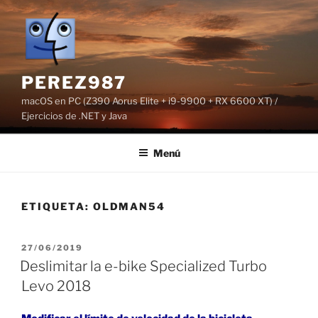
Saltar
al
contenido
PEREZ987
macOS en PC (Z390 Aorus Elite + i9-9900 + RX 6600 XT) /
Ejercicios de .NET y Java
Menú
ETIQUETA:
OLDMAN54
PUBLICADO
27/06/2019
EL
Deslimitar la e-bike Specialized Turbo
Levo 2018