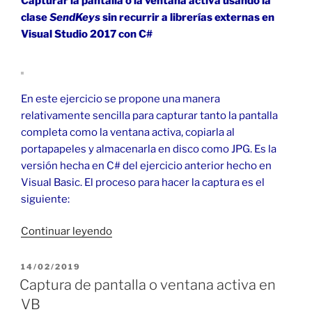
Capturar la pantalla o la ventana activa usando la
clase
SendKeys
sin recurrir a librerías externas en
Visual Studio 2017 con C#
En este ejercicio se propone una manera
relativamente sencilla para capturar tanto la pantalla
completa como la ventana activa, copiarla al
portapapeles y almacenarla en disco como JPG. Es la
versión hecha en C# del ejercicio anterior hecho en
Visual Basic. El proceso para hacer la captura es el
siguiente:
«Captura
Continuar leyendo
de
pantalla
PUBLICADO
14/02/2019
EL
o
Captura de pantalla o ventana activa en
ventana
VB