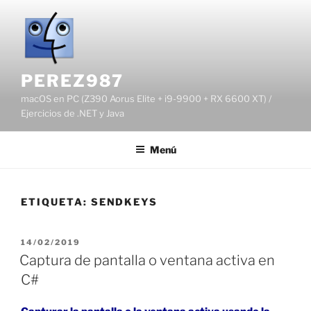
Saltar
al
contenido
PEREZ987
macOS en PC (Z390 Aorus Elite + i9-9900 + RX 6600 XT) /
Ejercicios de .NET y Java
Menú
ETIQUETA:
SENDKEYS
PUBLICADO
14/02/2019
EL
Captura de pantalla o ventana activa en
C#