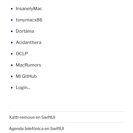
VB»
InsanelyMac
tonymacx86
Dortania
Acidanthera
OCLP
MacRumors
Mi GitHub
Login...
Xattr-remove en SwiftUI
Agenda telefónica en SwiftUI