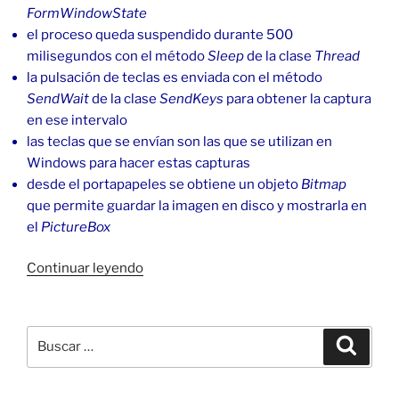
FormWindowState
el proceso queda suspendido durante 500
milisegundos con el método
Sleep
de la clase
Thread
la pulsación de teclas es enviada con el método
SendWait
de la clase
SendKeys
para obtener la captura
en ese intervalo
las teclas que se envían son las que se utilizan en
Windows para hacer estas capturas
desde el portapapeles se obtiene un objeto
Bitmap
que permite guardar la imagen en disco y mostrarla en
el
PictureBox
«Captura
Continuar leyendo
de
pantalla
o
Buscar
Buscar
ventana
por:
activa
en