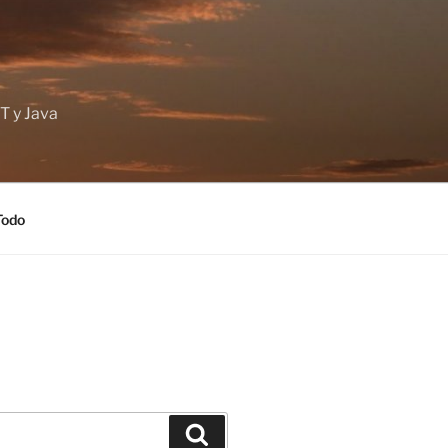
T y Java
Todo
Buscar