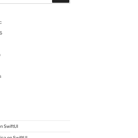
c
6
a
s
n SwiftUI
ica en SwiftUI