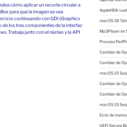
raba cómo aplicar un recorte circular a
AppleHDA vuelv
eBox
para que la imagen se vea
ercicio continuando con GDI
(
Graphics
macOS 26 Taho
o de los tres componentes de la interfaz
Mp3Player en 
s. Trabaja junto con el núcleo y la API
Proceso PerfP
Cambiar de Ope
Cambiar de Ope
macOS 15 Sequo
Cambiar de Ope
Cambiar de Ope
macOS 15 Sequ
Error de memo
UEFI Secure B