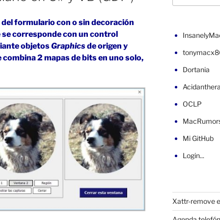
del formulario con o sin decoración
ue se corresponde con un control
InsanelyMa
iante objetos
Graphics
de origen y
tonymacx8
 combina 2 mapas de bits en uno solo,
Dortania
Acidanther
OCLP
MacRumor
Mi GitHub
Login...
Xattr-remove e
Agenda telefón