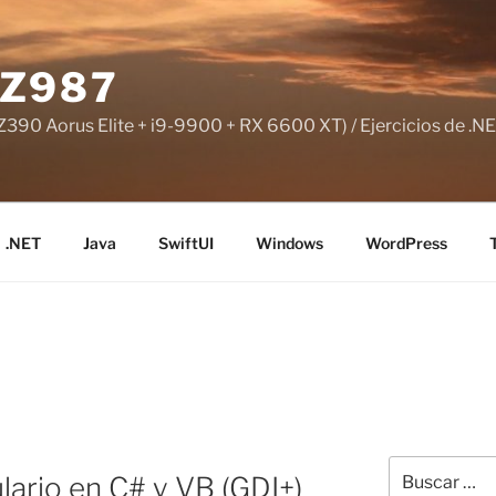
Z987
390 Aorus Elite + i9-9900 + RX 6600 XT) / Ejercicios de .NE
.NET
Java
SwiftUI
Windows
WordPress
Buscar
lario en C# y VB (GDI+)
por: