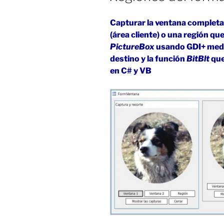
Capturar la ventana completa 
(área cliente) o una región q
PictureBox
usando GDI+ med
destino y la función
BitBlt
que
en C# y VB