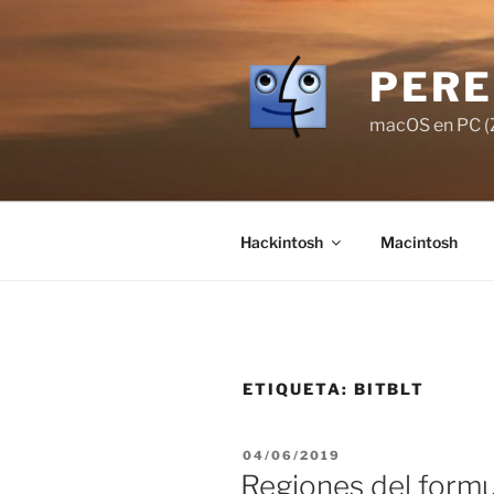
Saltar
al
contenido
PERE
macOS en PC (Z
Hackintosh
Macintosh
ETIQUETA:
BITBLT
PUBLICADO
04/06/2019
EL
Regiones del formu