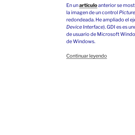
En un
artículo
anterior se most
la imagen de un control
Pictur
redondeada. He ampliado el ej
Device Interface
). GDI
es es un
de usuario de Microsoft Window
de Windows.
«Regiones
Continuar leyendo
del
formulario
en
C#
y
VB
(GDI+)»