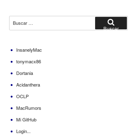
en
hilos
separados
Buscar
en
por:
Buscar
C#
y
VB»
InsanelyMac
tonymacx86
Dortania
Acidanthera
OCLP
MacRumors
Mi GitHub
Login...