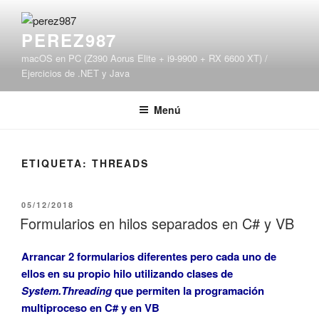
Saltar
al
PEREZ987
contenido
macOS en PC (Z390 Aorus Elite + i9-9900 + RX 6600 XT) /
Ejercicios de .NET y Java
Menú
ETIQUETA:
THREADS
PUBLICADO
05/12/2018
EL
Formularios en hilos separados en C# y VB
Arrancar 2 formularios diferentes pero cada uno de
ellos en su propio hilo utilizando clases de
System.Threading
que permiten la programación
multiproceso en C# y en VB