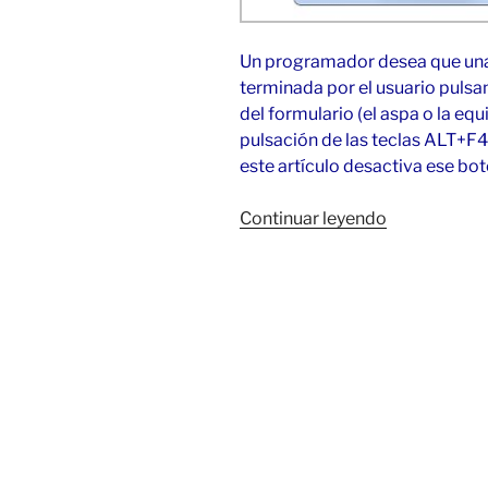
Un programador desea que una 
terminada por el usuario pulsan
del formulario (el aspa o la equ
pulsación de las teclas ALT+F4
este artículo desactiva ese bot
«Quitar
Continuar leyendo
botón
cerrar
de
la
ventana
en
C#»