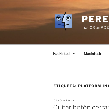
Saltar
al
contenido
PERE
macOS en PC (Z
Hackintosh
Macintosh
ETIQUETA:
PLATFORM IN
PUBLICADO
02/02/2019
EL
Quitar botón cerra