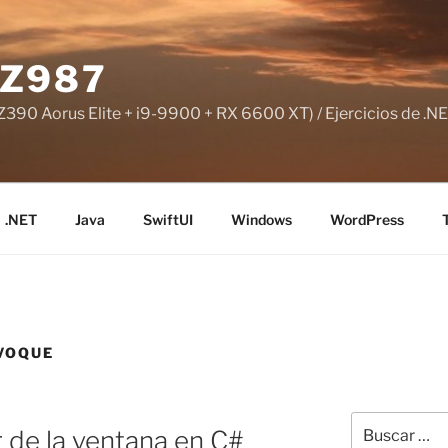
Z987
390 Aorus Elite + i9-9900 + RX 6600 XT) / Ejercicios de .NE
.NET
Java
SwiftUI
Windows
WordPress
VOQUE
Buscar
r de la ventana en C#
por: