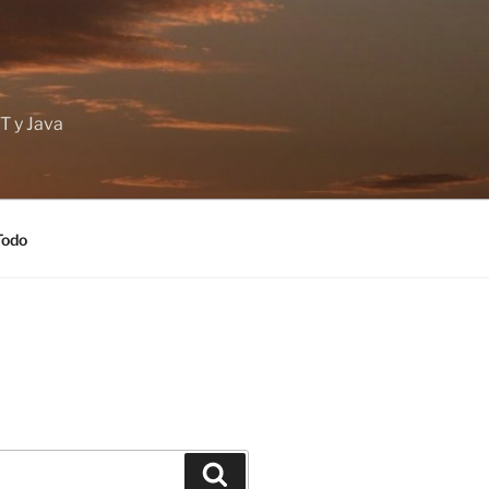
T y Java
Todo
Buscar