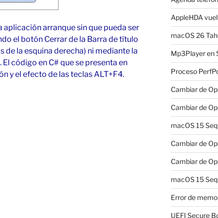
AppleHDA vuelv
aplicación arranque sin que pueda ser
macOS 26 Taho
do el botón Cerrar de la Barra de título
is de la esquina derecha) ni mediante la
Mp3Player en 
. El código en C# que se presenta en
Proceso PerfP
ón y el efecto de las teclas ALT+F4.
Cambiar de Ope
Cambiar de Ope
macOS 15 Sequo
Cambiar de Ope
Cambiar de Ope
macOS 15 Sequ
Error de memo
UEFI Secure B