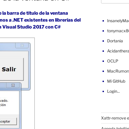
 la barra de título de la ventana
s a .NET existentes en librerías del
InsanelyMa
en Visual Studio 2017 con C#
tonymacx8
Dortania
Acidanther
OCLP
MacRumor
Mi GitHub
Login...
Xattr-remove e
Agenda telefón