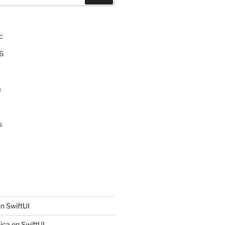
c
6
a
s
n SwiftUI
ica en SwiftUI