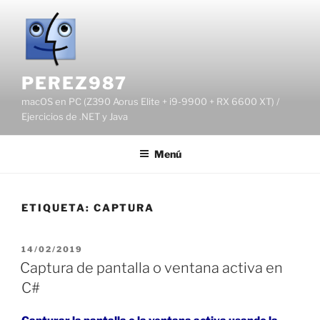
Saltar
al
contenido
PEREZ987
macOS en PC (Z390 Aorus Elite + i9-9900 + RX 6600 XT) /
Ejercicios de .NET y Java
Menú
ETIQUETA:
CAPTURA
PUBLICADO
14/02/2019
EL
Captura de pantalla o ventana activa en
C#