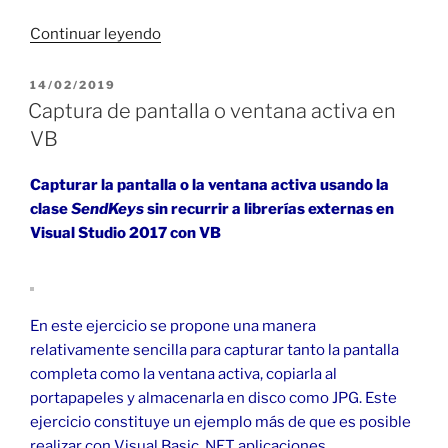
«Captura
Continuar leyendo
de
pantalla
PUBLICADO
14/02/2019
EL
o
Captura de pantalla o ventana activa en
ventana
VB
activa
en
Capturar la pantalla o la ventana activa usando la
C#»
clase
SendKeys
sin recurrir a librerías externas en
Visual Studio 2017 con VB
En este ejercicio se propone una manera
relativamente sencilla para capturar tanto la pantalla
completa como la ventana activa, copiarla al
portapapeles y almacenarla en disco como JPG. Este
ejercicio constituye un ejemplo más de que es posible
realizar con Visual Basic .NET aplicaciones