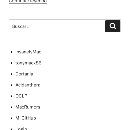
«Captura
Continuar leyendo
de
pantalla
o
Buscar
Buscar
ventana
por:
activa
en
VB»
InsanelyMac
tonymacx86
Dortania
Acidanthera
OCLP
MacRumors
Mi GitHub
Login...