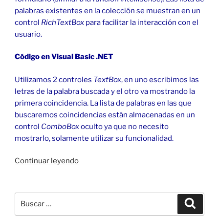
palabras existentes en la colección se muestran en un
control
RichTextBox
para facilitar la interacción con el
usuario.
Código en Visual Basic .NET
Utilizamos 2 controles
TextBox
, en uno escribimos las
letras de la palabra buscada y el otro va mostrando la
primera coincidencia. La lista de palabras en las que
buscaremos coincidencias están almacenadas en un
control
ComboBox
oculto ya que no necesito
mostrarlo, solamente utilizar su funcionalidad.
«ComboBox
Continuar leyendo
con
autocompletado
de
Buscar
Buscar
texto
por: