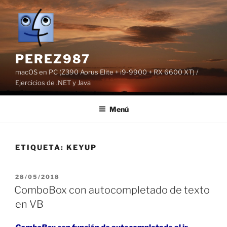
Saltar
al
contenido
PEREZ987
macOS en PC (Z390 Aorus Elite + i9-9900 + RX 6600 XT) /
Ejercicios de .NET y Java
Menú
ETIQUETA:
KEYUP
PUBLICADO
28/05/2018
EL
ComboBox con autocompletado de texto
en VB