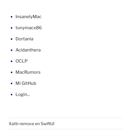
en
VB»
InsanelyMac
tonymacx86
Dortania
Acidanthera
OCLP
MacRumors
Mi GitHub
Login...
Xattr-remove en SwiftUI