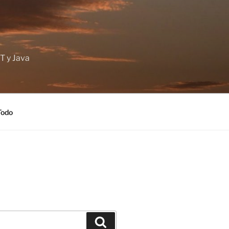
T y Java
Todo
Buscar