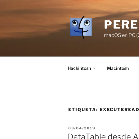
Saltar
al
contenido
PERE
macOS en PC (Z
Hackintosh
Macintosh
ETIQUETA:
EXECUTEREA
PUBLICADO
03/04/2019
EL
DataTable desde A