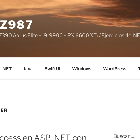
Z987
390 Aorus Elite + i9-9900 + RX 6600 XT) / Ejercicios de .NE
.NET
Java
SwiftUI
Windows
WordPress
DER
Buscar
ccess en ASP .NET con
por: