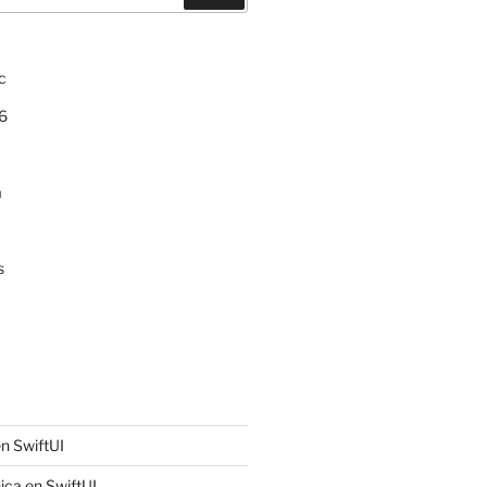
c
6
a
s
n SwiftUI
ica en SwiftUI