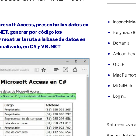
InsanelyMa
crosoft Access, presentar los datos en
ET, generar por código los
tonymacx8
mostrar la ruta a la base de datos en
Dortania
onalizado, en C# y VB .NET
Acidanther
OCLP
MacRumor
Mi GitHub
Login...
Xattr-remove e
Agenda telefón