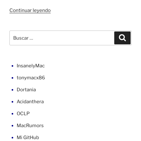
«macOS
Continuar leyendo
26
Tahoe
en
Buscar
Buscar
Z390
por:
Aorus
Elite»
InsanelyMac
tonymacx86
Dortania
Acidanthera
OCLP
MacRumors
Mi GitHub