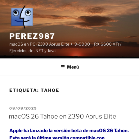
Saltar
al
contenido
PEREZ987
macOS en PC (Z390 Aorus Elite + i9-9900 + RX 6600 XT) /
Ejercicios de .NET y Java
Menú
ETIQUETA:
TAHOE
PUBLICADO
08/08/2025
EL
macOS 26 Tahoe en Z390 Aorus Elite
Apple ha lanzado la versión beta de macOS 26 Tahoe.
Esta será la última versión compatible con