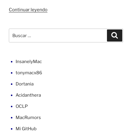
«macOS
Continuar leyendo
26
Tahoe
en
Buscar
Buscar
Z390
por:
Aorus
Elite»
InsanelyMac
tonymacx86
Dortania
Acidanthera
OCLP
MacRumors
Mi GitHub