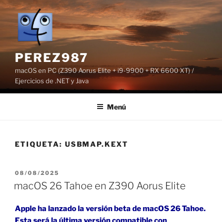
Saltar
al
contenido
PEREZ987
macOS en PC (Z390 Aorus Elite + i9-9900 + RX 6600 XT) /
Ejercicios de .NET y Java
Menú
ETIQUETA:
USBMAP.KEXT
PUBLICADO
08/08/2025
EL
macOS 26 Tahoe en Z390 Aorus Elite
Apple ha lanzado la versión beta de macOS 26 Tahoe.
Esta será la última versión compatible con