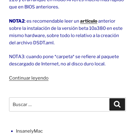
que en BIOS anteriores.
NOTA2
: es recomendable leer un
artículo
anterior
sobre la instalación de la versión beta 10a380 en este
mismo hardware, sobre todo lo relativo a la creación
del archivo DSDT.aml.
NOTA3: cuando pone *carpeta* se refiere al paquete
descargado de Internet, no al disco duro local.
«macOS
Continuar leyendo
Snow
Leopard
10.6
Buscar
Buscar
en
por:
la
placa
EP35-
InsanelyMac