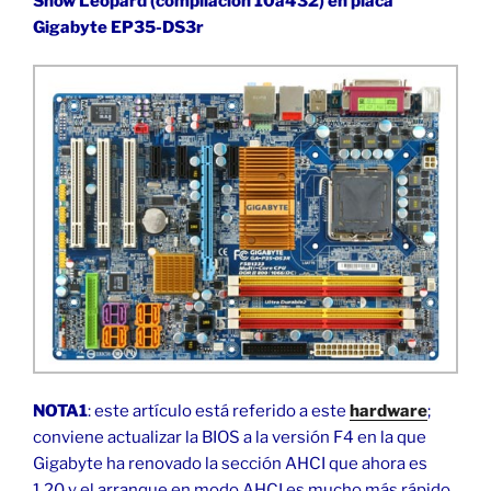
Snow Leopard (compilación 10a432) en placa
Gigabyte EP35-DS3r
NOTA1
: este artículo está referido a este
hardware
;
conviene actualizar la BIOS a la versión F4 en la que
Gigabyte ha renovado la sección AHCI que ahora es
1.20 y el arranque en modo AHCI es mucho más rápido