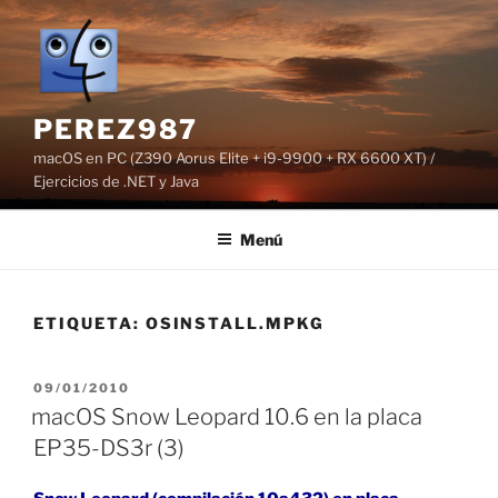
Saltar
al
contenido
PEREZ987
macOS en PC (Z390 Aorus Elite + i9-9900 + RX 6600 XT) /
Ejercicios de .NET y Java
Menú
ETIQUETA:
OSINSTALL.MPKG
PUBLICADO
09/01/2010
EL
macOS Snow Leopard 10.6 en la placa
EP35-DS3r (3)