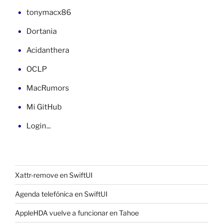
DS3r
tonymacx86
(3)»
Dortania
Acidanthera
OCLP
MacRumors
Mi GitHub
Login...
Xattr-remove en SwiftUI
Agenda telefónica en SwiftUI
AppleHDA vuelve a funcionar en Tahoe