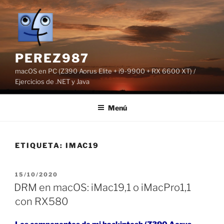
Saltar
al
contenido
PEREZ987
macOS en PC (Z390 Aorus Elite + i9-9900 + RX 6600 XT) /
Ejercicios de .NET y Java
Menú
ETIQUETA:
IMAC19
PUBLICADO
15/10/2020
EL
DRM en macOS: iMac19,1 o iMacPro1,1
con RX580