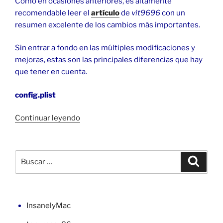
Como en ocasiones anteriores, es altamente
recomendable leer el
artículo
de
vit9696
con un
resumen excelente de los cambios más importantes.
Sin entrar a fondo en las múltiples modificaciones y
mejoras, estas son las principales diferencias que hay
que tener en cuenta.
config.plist
«Cambiar
Continuar leyendo
de
OpenCore
0.6.4
Buscar
Buscar
a
por:
0.6.5»
InsanelyMac