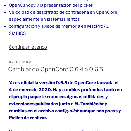
OpenCanopy y la presentación del picker
Velocidad de descifrado de contraseña en OpenCore,
especialmente en sistemas lentos
configuración y avisos de memoria en MacPro7,1
SMBIOS
«Cambiar
Continuar leyendo
de
OpenCore
PUBLICADO
07/01/2021
EL
0.6.8
Cambiar de OpenCore 0.6.4 a 0.6.5
a
0.6.9»
Ya es oficial la versión 0.6.5 de OpenCore lanzada el
4 de enero de 2020. Hay cambios profundos tanto en
el propio paquete como en algunas utilidades y
extensiones publicadas junto a él. También hay
cambios en el archivo
config.plist
aunque son pocos y
fáciles de realizar.