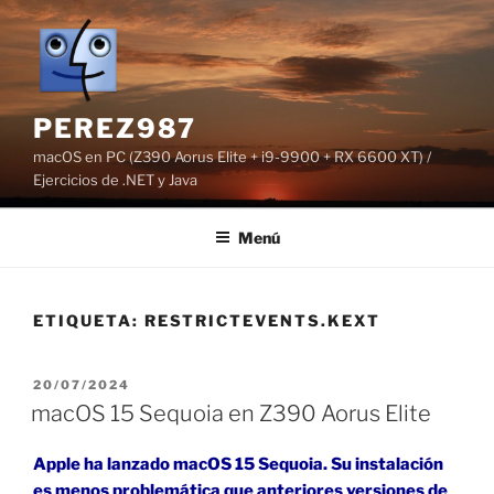
Saltar
al
contenido
PEREZ987
macOS en PC (Z390 Aorus Elite + i9-9900 + RX 6600 XT) /
Ejercicios de .NET y Java
Menú
ETIQUETA:
RESTRICTEVENTS.KEXT
PUBLICADO
20/07/2024
EL
macOS 15 Sequoia en Z390 Aorus Elite
Apple ha lanzado macOS 15 Sequoia. Su instalación
es menos problemática que anteriores versiones de