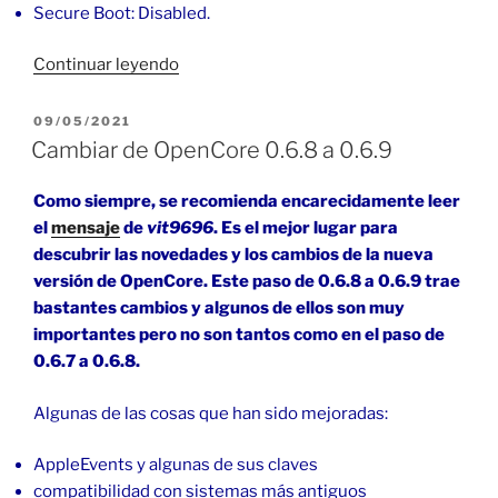
Secure Boot: Disabled.
«macOS
Continuar leyendo
15
Sequoia
PUBLICADO
09/05/2021
EL
en
Cambiar de OpenCore 0.6.8 a 0.6.9
Z390
Aorus
Como siempre, se recomienda encarecidamente leer
Elite»
el
mensaje
de
vit9696
. Es el mejor lugar para
descubrir las novedades y los cambios de la nueva
versión de OpenCore. Este paso de 0.6.8 a 0.6.9 trae
bastantes cambios y algunos de ellos son muy
importantes pero no son tantos como en el paso de
0.6.7 a 0.6.8.
Algunas de las cosas que han sido mejoradas:
AppleEvents y algunas de sus claves
compatibilidad con sistemas más antiguos