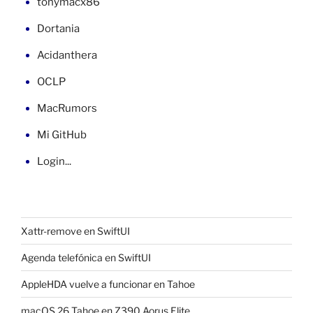
tonymacx86
Dortania
Acidanthera
OCLP
MacRumors
Mi GitHub
Login...
Xattr-remove en SwiftUI
Agenda telefónica en SwiftUI
AppleHDA vuelve a funcionar en Tahoe
macOS 26 Tahoe en Z390 Aorus Elite