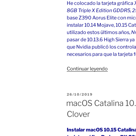
He colocado la tarjeta gráfica
8GB Triple X Edition GDDR5,
base Z390 Aorus Elite con mi
instalar 10.14 Mojave, 10.15 Cat
utilizado estos últimos años,
N
pasar de 10.13.6 High Sierra ya 
que Nvidia publicó los control
necesarios para que la tarjeta 
«AMD
Continuar leyendo
RX
580
8GB
PUBLICADO
26/10/2019
en
EL
macOS Catalina 10
macOS»
Clover
Instalar macOS 10.15 Catalin