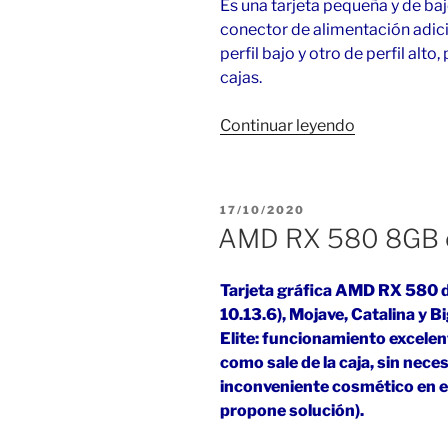
Es una tarjeta pequeña y de ba
conector de alimentación adici
perfil bajo y otro de perfil alto
cajas.
«Radeon
Continuar leyendo
Pro
WX
4100
PUBLICADO
17/10/2020
en
EL
AMD RX 580 8GB 
Big
Sur»
Tarjeta gráfica AMD RX 580 
10.13.6), Mojave, Catalina y 
Elite: funcionamiento excelent
como sale de la caja, sin nece
inconveniente cosmético en el
propone solución).