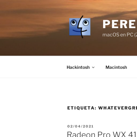
Saltar
al
contenido
PERE
macOS en PC (Z
Hackintosh
Macintosh
ETIQUETA:
WHATEVERGR
PUBLICADO
02/04/2021
EL
Radeon Pro WX 41