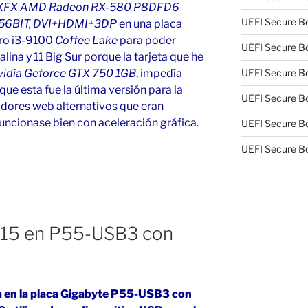
XFX AMD Radeon RX-580 P8DFD6
UEFI Secure Bo
 256BIT, DVI+HDMI+3DP
en una placa
cro i3-9100
Coffee Lake
para poder
UEFI Secure Bo
alina y 11 Big Sur porque la tarjeta que he
UEFI Secure Bo
vidia Geforce GTX 750 1GB
, impedía
que esta fue la última versión para la
UEFI Secure Bo
adores web alternativos que eran
funcionase bien con aceleración gráfica.
UEFI Secure Bo
UEFI Secure Bo
.15 en P55-USB3 con
a en la placa Gigabyte P55-USB3 con