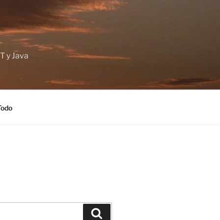
T y Java
Todo
Buscar