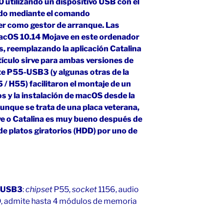
 utilizando un dispositivo USB con el
ado mediante el comando
er como gestor de arranque. Las
macOS 10.14 Mojave en este ordenador
, reemplazando la aplicación Catalina
tículo sirve para ambas versiones de
e P55-USB3 (y algunas otras de la
/ H55) facilitaron el montaje de un
s y la instalación de macOS desde la
unque se trata de una placa veterana,
e o Catalina es muy bueno después de
de platos giratorios (HDD) por uno de
-USB3
:
chipset
P55,
socket
1156, audio
, admite hasta 4 módulos de memoria