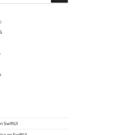
c
6
a
s
n SwiftUI
ica en SwiftUI