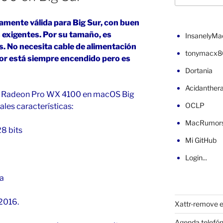
tamente válida para Big Sur, con buen
 exigentes. Por su tamaño, es
InsanelyMa
. No necesita cable de alimentación
tonymacx8
dor está siempre encendido pero es
Dortania
Acidanther
ca Radeon Pro WX 4100 en macOS Big
OCLP
pales características:
MacRumor
8 bits
Mi GitHub
Login...
ca
 2016.
Xattr-remove e
Agenda telefón