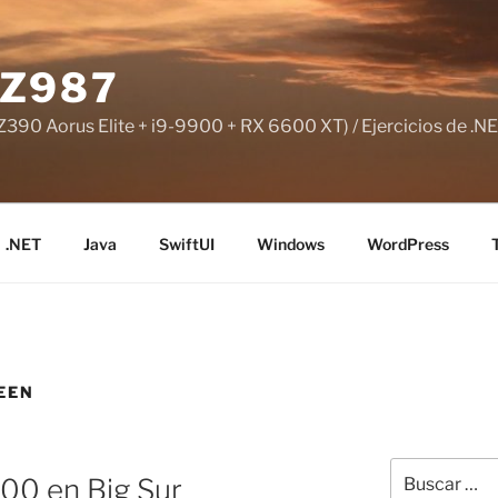
Z987
390 Aorus Elite + i9-9900 + RX 6600 XT) / Ejercicios de .NE
.NET
Java
SwiftUI
Windows
WordPress
EEN
Buscar
00 en Big Sur
por: