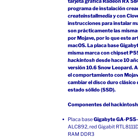
tarjeta gráfica Radeon RX 580
programa de instalación cre
createinstallmedia
y con Clov
instrucciones para instalar 
son prácticamente las mismas
por Mojave, por lo que este ar
macOS. La placa base Gigabyt
misma marca con chipset P55 
hackintosh
desde hace 10 año
versión 10.6 Snow Leopard. A
el comportamiento con Mojav
cambiar el disco duro clásico 
estado sólido (SSD).
Componentes del hackintosh
Placa base
Gigabyte GA-P55
ALC892, red Gigabit RTL8111D
RAM DDR3