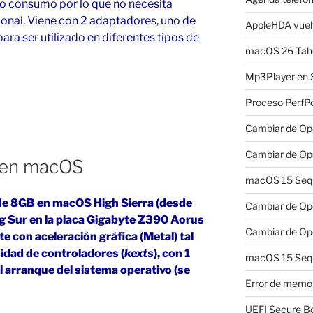
jo consumo por lo que no necesita
onal. Viene con 2 adaptadores, uno de
AppleHDA vuelv
, para ser utilizado en diferentes tipos de
macOS 26 Taho
Mp3Player en 
Proceso PerfP
Cambiar de Ope
Cambiar de Ope
en macOS
macOS 15 Sequo
de 8GB en macOS High Sierra (desde
Cambiar de Ope
Big Sur en la placa Gigabyte Z390 Aorus
Cambiar de Ope
e con aceleración gráfica (Metal) tal
sidad de controladores (
kexts
), con 1
macOS 15 Sequ
 arranque del sistema operativo (se
Error de memo
UEFI Secure B