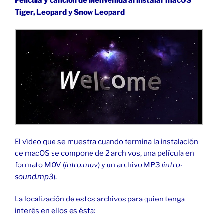
Película y canción de bienvenida al instalar macOS
Tiger, Leopard y Snow Leopard
El vídeo que se muestra cuando termina la instalación
de macOS se compone de 2 archivos, una película en
formato MOV (
intro.mov
) y un archivo MP3 (
intro-
sound.mp3
).
La localización de estos archivos para quien tenga
interés en ellos es ésta: