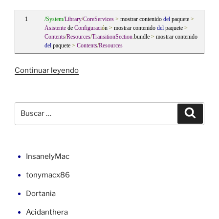
/System/
Library
/
CoreServices
>
 mostrar contenido 
del
 paquete 
>
Asistente
 de 
Configuraci
ó
n 
>
 mostrar contenido 
del
 paquete 
>
Contents
/
Resources
/
TransitionSection
.
bundle 
>
 mostrar contenido 
del
 paquete 
>
Contents
/
Resources
«Vídeo
Continuar leyendo
y
canción
de
Buscar
Buscar
bienvenida
por:
al
instalar
macOS
InsanelyMac
10.4-
tonymacx86
10.6»
Dortania
Acidanthera