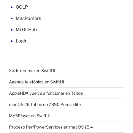
OCLP
MacRumors
Mi GitHub
Login...
Xattr-remove en SwiftUI
Agenda telefónica en SwiftUI
AppleHDA vuelve a funcionar en Tahoe
macOS 26 Tahoe en Z390 Aorus Elite
Mp3Player en SwiftUI
Proceso PerfPowerServices en macOS 15.4