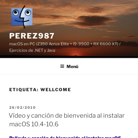
Saltar
al
contenido
PEREZ987
macOS en PC (Z390 Aorus Elite + i9-9900 + RX 6600 XT) /
Ejercicios de .NET y Java
Menú
ETIQUETA:
WELLCOME
PUBLICADO
26/02/2010
EL
Vídeo y canción de bienvenida al instalar
macOS 10.4-10.6