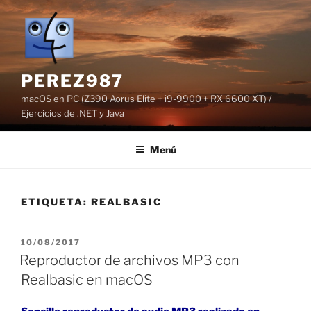
Saltar
al
contenido
PEREZ987
macOS en PC (Z390 Aorus Elite + i9-9900 + RX 6600 XT) /
Ejercicios de .NET y Java
Menú
ETIQUETA:
REALBASIC
PUBLICADO
10/08/2017
EL
Reproductor de archivos MP3 con
Realbasic en macOS