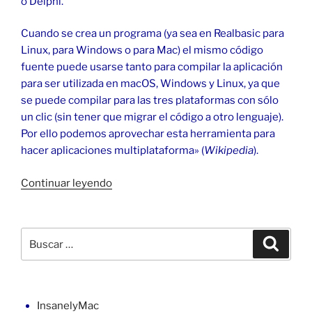
o Delphi.
Cuando se crea un programa (ya sea en Realbasic para
Linux, para Windows o para Mac) el mismo código
fuente puede usarse tanto para compilar la aplicación
para ser utilizada en macOS, Windows y Linux, ya que
se puede compilar para las tres plataformas con sólo
un clic (sin tener que migrar el código a otro lenguaje).
Por ello podemos aprovechar esta herramienta para
hacer aplicaciones multiplataforma» (
Wikipedia
).
«Reproductor
Continuar leyendo
de
archivos
MP3
Buscar
Buscar
con
por:
Realbasic
en
macOS»
InsanelyMac