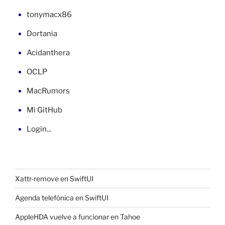
tonymacx86
Dortania
Acidanthera
OCLP
MacRumors
Mi GitHub
Login...
Xattr-remove en SwiftUI
Agenda telefónica en SwiftUI
AppleHDA vuelve a funcionar en Tahoe