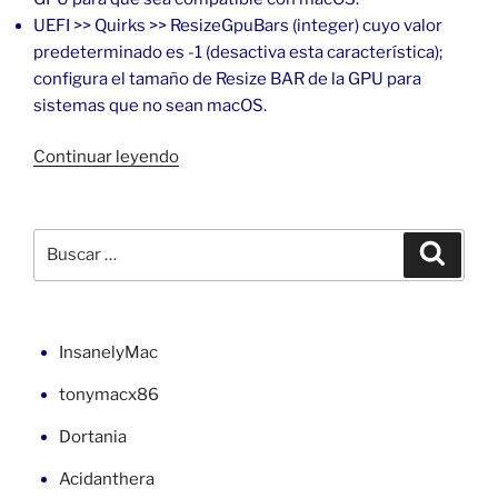
UEFI >> Quirks >> ResizeGpuBars (integer) cuyo valor
predeterminado es -1 (desactiva esta característica);
configura el tamaño de Resize BAR de la GPU para
sistemas que no sean macOS.
«Cambiar
Continuar leyendo
de
OpenCore
0.7.4
Buscar
Buscar
a
por:
0.7.5»
InsanelyMac
tonymacx86
Dortania
Acidanthera