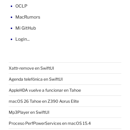
OCLP
MacRumors
Mi GitHub
Login...
Xattr-remove en SwiftUI
Agenda telefónica en SwiftUI
AppleHDA vuelve a funcionar en Tahoe
macOS 26 Tahoe en Z390 Aorus Elite
Mp3Player en SwiftUI
Proceso PerfPowerServices en macOS 15.4