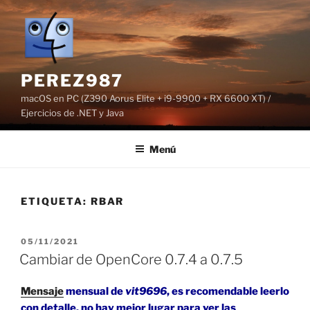
Saltar
al
contenido
PEREZ987
macOS en PC (Z390 Aorus Elite + i9-9900 + RX 6600 XT) /
Ejercicios de .NET y Java
Menú
ETIQUETA:
RBAR
PUBLICADO
05/11/2021
EL
Cambiar de OpenCore 0.7.4 a 0.7.5
Mensaje
mensual de
vit9696
, es recomendable leerlo
con detalle, no hay mejor lugar para ver las