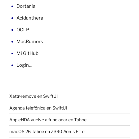
Dortania
Acidanthera
OCLP
MacRumors
Mi GitHub
Login...
Xattr-remove en SwiftUI
Agenda telefónica en SwiftUI
AppleHDA vuelve a funcionar en Tahoe
macOS 26 Tahoe en Z390 Aorus Elite