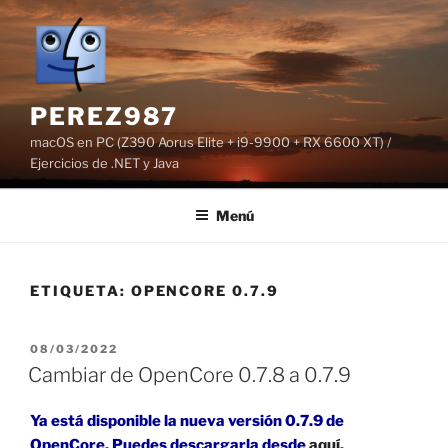
Saltar
al
contenido
PEREZ987
macOS en PC (Z390 Aorus Elite + i9-9900 + RX 6600 XT) /
Ejercicios de .NET y Java
Menú
ETIQUETA:
OPENCORE 0.7.9
PUBLICADO
08/03/2022
EL
Cambiar de OpenCore 0.7.8 a 0.7.9
Ya está disponible la nueva versión 0.7.9 de
OpenCore. Puedes descargarla desde
aquí
.