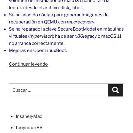
volumen del instalador de macOS cuando falla la
lectura desde el archivo .disk_label.
Se ha añadido código para generar imágenes de
recuperación en QEMU con
macrecovery
.
Se ha reparado la clave SecureBootModel en máquinas
virtuales (
hypervisor
): ha de ser
x86legacy
o macOS 11
no arranca correctamente.
Mejoras en OpenLinuxBoot.
«Cambiar
Continuar leyendo
de
OpenCore
0.7.8
Buscar
Buscar
a
por:
0.7.9»
InsanelyMac
tonymacx86