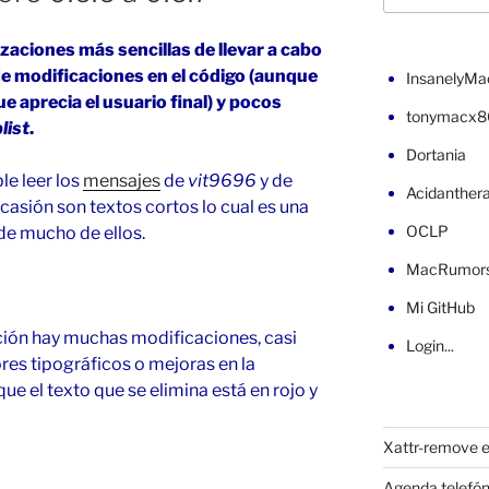
izaciones más sencillas de llevar a cabo
 modificaciones en el código (aunque
InsanelyMa
 aprecia el usuario final) y pocos
tonymacx8
list
.
Dortania
e leer los
mensajes
de
vit9696
y de
Acidanther
asión son textos cortos lo cual es una
OCLP
e mucho de ellos.
MacRumor
Mi GitHub
ión hay muchas modificaciones, casi
Login...
res tipográficos o mejoras en la
ue el texto que se elimina está en rojo y
Xattr-remove e
Agenda telefón