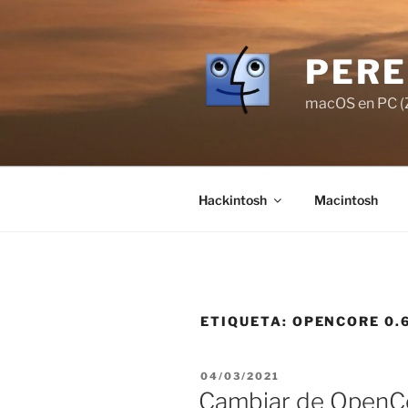
Saltar
al
contenido
PERE
macOS en PC (Z
Hackintosh
Macintosh
ETIQUETA:
OPENCORE 0.6
PUBLICADO
04/03/2021
EL
Cambiar de OpenCo