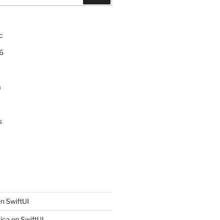
c
6
a
s
n SwiftUI
ica en SwiftUI