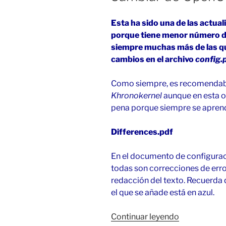
Esta ha sido una de las actual
porque tiene menor número de
siempre muchas más de las que
cambios en el archivo
config.p
Como siempre, es recomendabl
Khronokernel
aunque en esta oc
pena porque siempre se aprend
Differences.pdf
En el documento de configurac
todas son correcciones de erro
redacción del texto. Recuerda q
el que se añade está en azul.
«Cambiar
Continuar leyendo