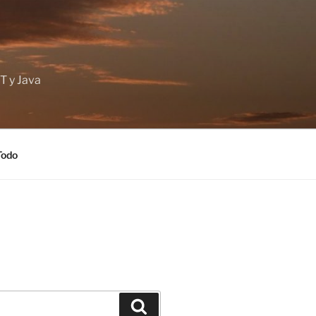
T y Java
Todo
Buscar