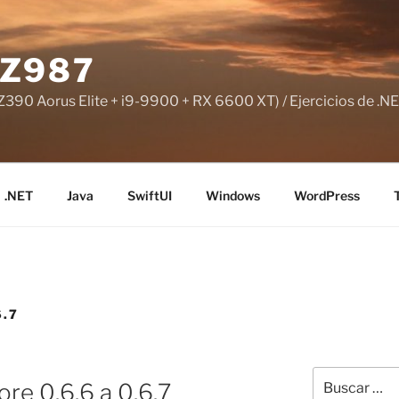
Z987
390 Aorus Elite + i9-9900 + RX 6600 XT) / Ejercicios de .NE
.NET
Java
SwiftUI
Windows
WordPress
.7
Buscar
re 0.6.6 a 0.6.7
por: