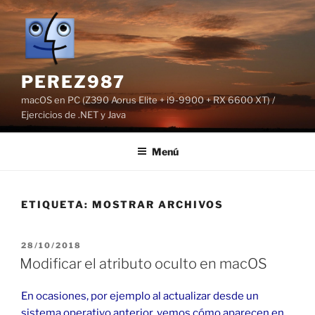
Saltar
al
contenido
PEREZ987
macOS en PC (Z390 Aorus Elite + i9-9900 + RX 6600 XT) /
Ejercicios de .NET y Java
Menú
ETIQUETA:
MOSTRAR ARCHIVOS
PUBLICADO
28/10/2018
EL
Modificar el atributo oculto en macOS
En ocasiones, por ejemplo al actualizar desde un
sistema operativo anterior, vemos cómo aparecen en