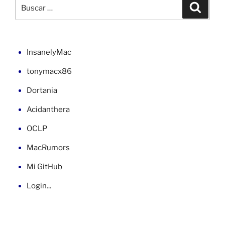
Buscar
Buscar
en
por:
macOS»
InsanelyMac
tonymacx86
Dortania
Acidanthera
OCLP
MacRumors
Mi GitHub
Login...