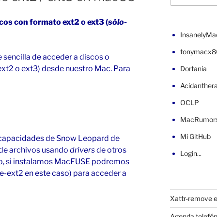
cos con formato ext2 o ext3
(
sólo-
InsanelyMa
tonymacx8
 sencilla de acceder a discos o
ext2 o ext3) desde nuestro Mac. Para
Dortania
Acidanther
OCLP
MacRumor
Mi GitHub
 capacidades de Snow Leopard de
 de archivos usando
drivers
de otros
Login...
, si instalamos MacFUSE podremos
se-ext2
en este caso) para acceder a
Xattr-remove e
Agenda telefón