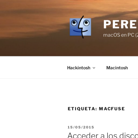
Saltar
al
contenido
PERE
macOS en PC (Z
Hackintosh
Macintosh
ETIQUETA:
MACFUSE
PUBLICADO
15/05/2015
EL
Acceder a los disc