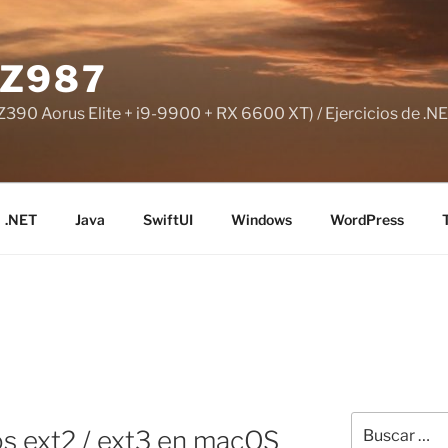
Z987
390 Aorus Elite + i9-9900 + RX 6600 XT) / Ejercicios de .NE
.NET
Java
SwiftUI
Windows
WordPress
Buscar
os ext2 / ext3 en macOS
por: