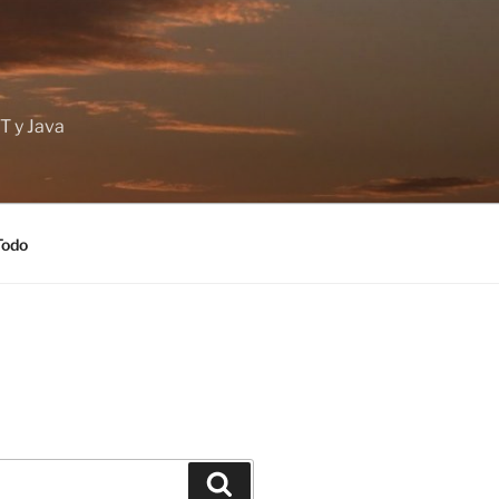
T y Java
Todo
Buscar