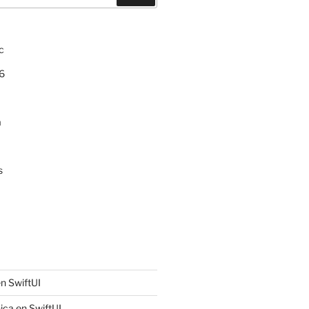
c
6
a
s
n SwiftUI
ica en SwiftUI