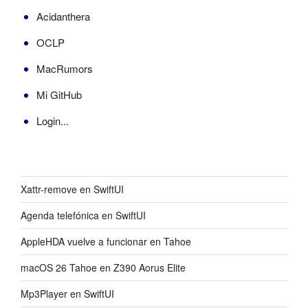
Acidanthera
OCLP
MacRumors
Mi GitHub
Login...
Xattr-remove en SwiftUI
Agenda telefónica en SwiftUI
AppleHDA vuelve a funcionar en Tahoe
macOS 26 Tahoe en Z390 Aorus Elite
Mp3Player en SwiftUI