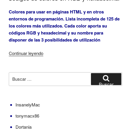
OpenCore»
Colores para usar en páginas HTML y en otros
entornos de programación. Lista incompleta de 125 de
los colores más utilizados. Cada color aporta su
códigos RGB y hexadecimal y su nombre para
disponer de las 3 posibilidades de utilización
«Códigos
Continuar leyendo
de
colores
en
Buscar
RGB
por:
Buscar
y
hexadecimal»
InsanelyMac
tonymacx86
Dortania