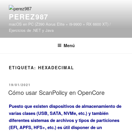
Saltar
al
PEREZ987
contenido
macOS en PC (Z390 Aorus Elite + i9-9900 + RX 6600 XT) /
Ejercicios de .NET y Java
Menú
ETIQUETA:
HEXADECIMAL
PUBLICADO
19/01/2021
EL
Cómo usar ScanPolicy en OpenCore
Puesto que existen dispositivos de almacenamiento de
varias clases (USB, SATA, NVMe, etc.) y también
diferentes sistemas de archivos y tipos de particiones
(EFI, APFS, HFS+, etc.) es útil disponer de un