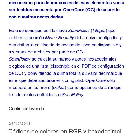
mecanismo para definir cuáles de esos elementos van a
ser tenidos en cuenta por OpenCore (OC) de acuerdo
con nuestras necesidades.
Esto se consigue con la clave
ScanPolicy
(
Integer
) que
está en la sección
Misc / Security
del archivo config.plist y
que define la política de detección de tipos de dispositivo y
sistemas de archivos por parte de OC.
ScanPolicy
se calcula sumando valores hexadecimales
elegidos de una lista (disponible en el PDF de configuración
de OC) y convirtiendo la suma total a su valor decimal que
es el que debe anotarse en config.plist. OpenCore sólo
mostrará en su menú (
picker
) como opciones de arranque
los elementos definidos en
ScanPolicy
.
«Cómo
Continuar leyendo
usar
ScanPolicy
PUBLICADO
25/10/2018
EL
en
Códigos de colores en RGB y hexadecimal