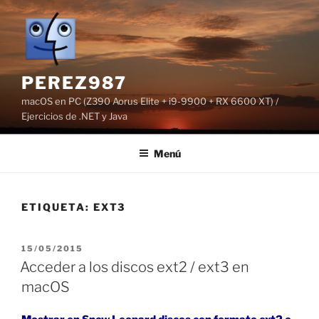
Saltar
al
contenido
PEREZ987
macOS en PC (Z390 Aorus Elite + i9-9900 + RX 6600 XT) /
Ejercicios de .NET y Java
Menú
ETIQUETA:
EXT3
PUBLICADO
15/05/2015
EL
Acceder a los discos ext2 / ext3 en
macOS