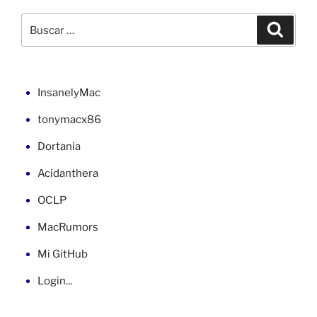
los
discos
Buscar
Buscar
ext2
por:
/
ext3
en
InsanelyMac
macOS»
tonymacx86
Dortania
Acidanthera
OCLP
MacRumors
Mi GitHub
Login...