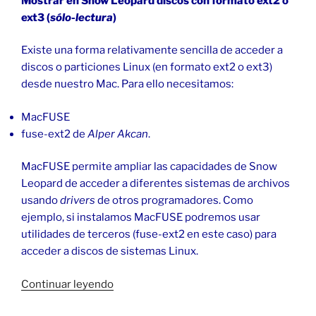
Mostrar en Snow Leopard discos con formato ext2 o
ext3
(
sólo-lectura
)
Existe una forma relativamente sencilla de acceder a
discos o particiones Linux (en formato ext2 o ext3)
desde nuestro Mac. Para ello necesitamos:
MacFUSE
fuse-ext2 de
Alper Akcan
.
MacFUSE permite ampliar las capacidades de Snow
Leopard de acceder a diferentes sistemas de archivos
usando
drivers
de otros programadores. Como
ejemplo, si instalamos MacFUSE podremos usar
utilidades de terceros (fuse-ext2
en este caso) para
acceder a discos de sistemas Linux.
«Acceder
Continuar leyendo
a