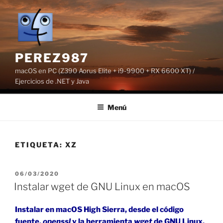
Saltar
al
contenido
PEREZ987
macOS en PC (Z390 Aorus Elite + i9-9900 + RX 6600 XT) /
Ejercicios de .NET y Java
Menú
ETIQUETA:
XZ
PUBLICADO
06/03/2020
EL
Instalar wget de GNU Linux en macOS
Instalar en macOS High Sierra, desde el código
fuente,
openssl
y la herramienta
wget
de GNU Linux.