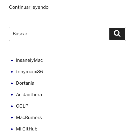
«Instalar
Continuar leyendo
wget
de
GNU
Buscar
Buscar
Linux
por:
en
macOS»
InsanelyMac
tonymacx86
Dortania
Acidanthera
OCLP
MacRumors
Mi GitHub