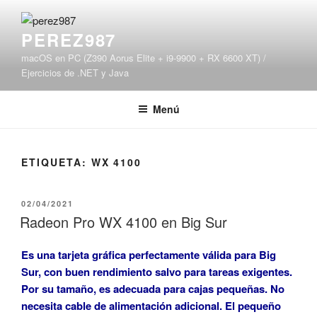
Saltar
al
PEREZ987
contenido
macOS en PC (Z390 Aorus Elite + i9-9900 + RX 6600 XT) /
Ejercicios de .NET y Java
Menú
ETIQUETA:
WX 4100
PUBLICADO
02/04/2021
EL
Radeon Pro WX 4100 en Big Sur
Es una tarjeta gráfica perfectamente válida para Big
Sur, con buen rendimiento salvo para tareas exigentes.
Por su tamaño, es adecuada para cajas pequeñas. No
necesita cable de alimentación adicional. El pequeño