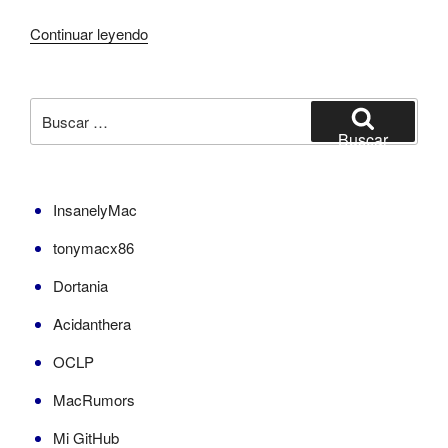
«Radeon
Continuar leyendo
Pro
WX
4100
Buscar
en
por:
Buscar
Big
Sur»
InsanelyMac
tonymacx86
Dortania
Acidanthera
OCLP
MacRumors
Mi GitHub