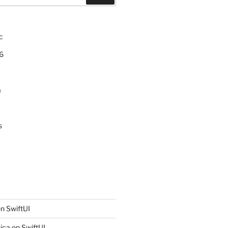
c
6
a
s
n SwiftUI
ica en SwiftUI