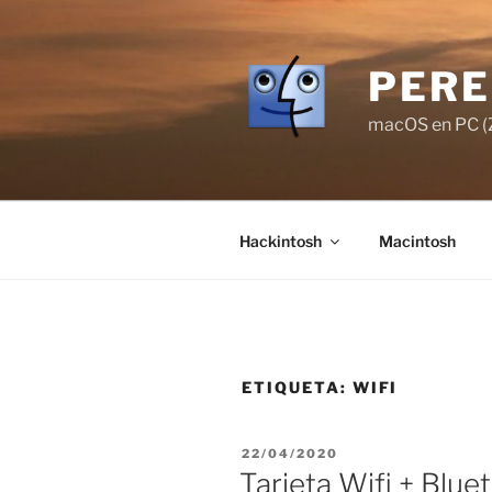
Saltar
al
contenido
PERE
macOS en PC (Z
Hackintosh
Macintosh
ETIQUETA:
WIFI
PUBLICADO
22/04/2020
EL
Tarjeta Wifi + Bl