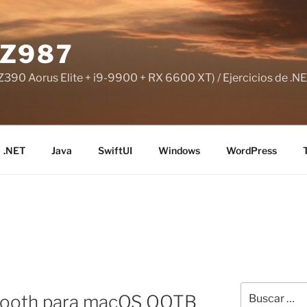
Z987
390 Aorus Elite + i9-9900 + RX 6600 XT) / Ejercicios de .NE
.NET
Java
SwiftUI
Windows
WordPress
Buscar
uetooth para macOS OOTB
por: