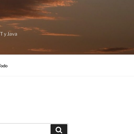
T y Java
Todo
Buscar