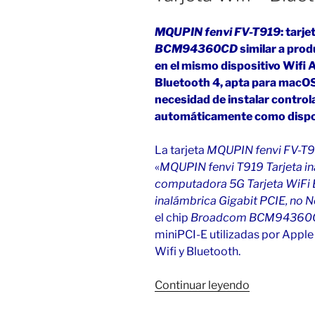
MQUPIN fenvi FV-T919
: tarj
BCM94360CD
similar a prod
en el mismo dispositivo Wifi 
Bluetooth 4, apta para macOS 
necesidad de instalar control
automáticamente como dispos
La tarjeta
MQUPIN fenvi FV-T
«
MQUPIN fenvi T919 Tarjeta 
computadora 5G Tarjeta WiFi B
inalámbrica Gigabit PCIE, no 
el chip
Broadcom BCM94360
miniPCI-E utilizadas por Apple
Wifi y Bluetooth.
«Tarjeta
Continuar leyendo
Wifi