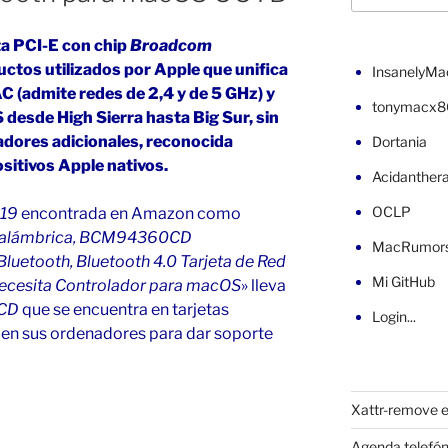
eta PCI-E con chip
Broadcom
uctos utilizados por Apple que unifica
InsanelyMa
AC (admite redes de 2,4 y de 5 GHz) y
tonymacx8
desde High Sierra hasta Big Sur, sin
adores adicionales, reconocida
Dortania
itivos Apple nativos.
Acidanther
OCLP
919
encontrada en Amazon como
inalámbrica, BCM94360CD
MacRumor
luetooth, Bluetooth 4.0 Tarjeta de Red
Mi GitHub
Necesita Controlador para macOS
» lleva
CD
que se encuentra en tarjetas
Login...
 en sus ordenadores para dar soporte
Xattr-remove e
Agenda telefón