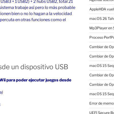
1 USB3 + 1 USB2) + 2 hubs USB2, total 21
 sistema trabaje así pero lo más probable
AppleHDA vuelv
ionen bien o no lo hagan a la velocidad
macOS 26 Taho
epercuta en otras funciones como el
Mp3Player en 
Proceso PerfP
Cambiar de Ope
Cambiar de Ope
esde un dispositivo USB
macOS 15 Sequo
Cambiar de Ope
 Wii para poder ejecutar juegos desde
Cambiar de Ope
a)
macOS 15 Sequ
Error de memo
:
UEFI Secure B