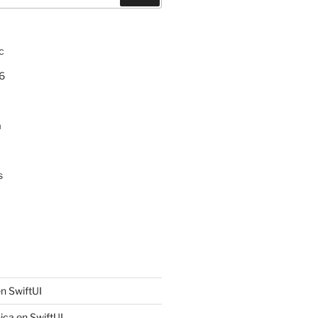
c
6
a
s
n SwiftUI
ica en SwiftUI