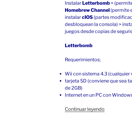
Instalar
Letterbomb
> (permite
Homebrew Channel
(permite e
instalar
cIOS
(partes modificad
desbloquean la consola) > inst
juegos desde copias de seguri
Letterbomb
Requerimientos;
Wii con sistema 4.3 (cualquier 
tarjeta SD (conviene que sea 
de 2GB)
Internet en un PC con Windows
«Jugar
Continuar leyendo
con
la
Wii