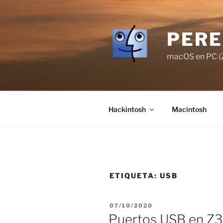
Saltar
al
contenido
PERE
macOS en PC (Z
Hackintosh
Macintosh
ETIQUETA:
USB
PUBLICADO
07/10/2020
EL
Puertos USB en Z3