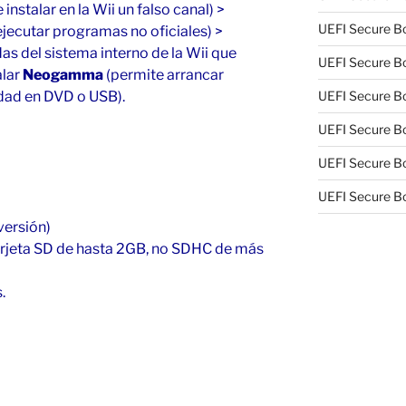
 instalar en la Wii un falso canal) >
UEFI Secure Bo
jecutar programas no oficiales) >
as del sistema interno de la Wii que
UEFI Secure Bo
alar
Neogamma
(permite arrancar
UEFI Secure Bo
dad en DVD o USB).
UEFI Secure Bo
UEFI Secure Bo
UEFI Secure Bo
versión)
tarjeta SD de hasta 2GB, no SDHC de más
.