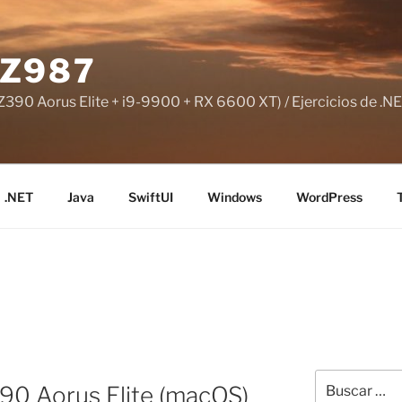
Z987
390 Aorus Elite + i9-9900 + RX 6600 XT) / Ejercicios de .NE
.NET
Java
SwiftUI
Windows
WordPress
Buscar
90 Aorus Elite (macOS)
por: