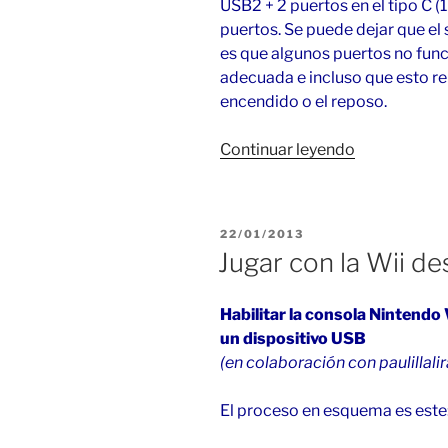
USB2 + 2 puertos en el tipo C (
puertos. Se puede dejar que el
es que algunos puertos no func
adecuada e incluso que esto r
encendido o el reposo.
«Puertos
Continuar leyendo
USB
en
Z390
PUBLICADO
22/01/2013
Aorus
EL
Jugar con la Wii d
Elite
(macOS)»
Habilitar la consola Nintendo
un dispositivo USB
(en colaboración con paulillalir
El proceso en esquema es este