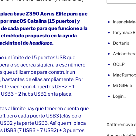
 placa base Z390 Aorus Elite para que
 por macOS Catalina (15 puertos) y
InsanelyMa
 de cada puerto para que funcione a la
tonymacx8
o el método propuesto en la ayuda
Hackintool de
headkaze
.
Dortania
Acidanther
o un límite de 15 puertos USB que
OCLP
era o se acerca siquiera a ese número
s que utilizamos para construir un
MacRumor
 bastantes de ellas ampliamente. Por
Mi GitHub
lite viene con 4 puertos USB2 + 1
 USB3 + 2 hubs USB2 en la placa.
Login...
tas al límite hay que tener en cuenta que
 1 pero cada puerto USB3 (clásico o
 USB2 y la parte USB3. Así que mi placa
Xattr-remove e
os USB3 (7 USB3 + 7 USB2) + 3 puertos
Agenda telefón