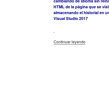
cambiando de idioma sin reini
HTML de la página que se visi
almacenando el historial en un
Visual Studio 2017
«Navegador
Continuar leyendo
web
con
WebBrowser
en
VB
(1)»