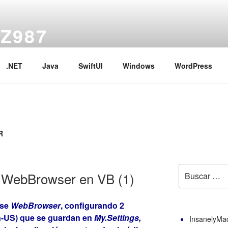
Z987
390 Aorus Elite + i9-9900 + RX 6600 XT) / Ejercicios de .NET
.NET
Java
SwiftUI
Windows
WordPress
R
Buscar
 WebBrowser en VB (1)
por:
ase
WebBrowser
, configurando 2
en-US) que se guardan en
My.Settings,
InsanelyMa