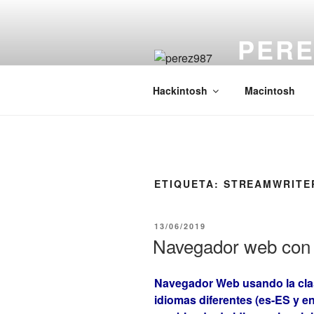
Saltar
al
PERE
contenido
macOS en PC (Z
Hackintosh
Macintosh
ETIQUETA:
STREAMWRITE
PUBLICADO
13/06/2019
EL
Navegador web con
Navegador Web usando la cl
idiomas diferentes (es-ES y 