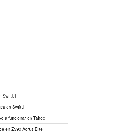
6
s
n SwiftUI
ica en SwiftUI
e a funcionar en Tahoe
e en Z390 Aorus Elite