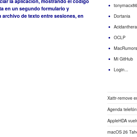
ciar la aplicación, mostrando el código
tonymacx8
ta en un segundo formulario y
 archivo de texto entre sesiones, en
Dortania
Acidanthera
OCLP
MacRumor
Mi GitHub
Login...
Xattr-remove e
Agenda telefón
AppleHDA vuelv
macOS 26 Taho