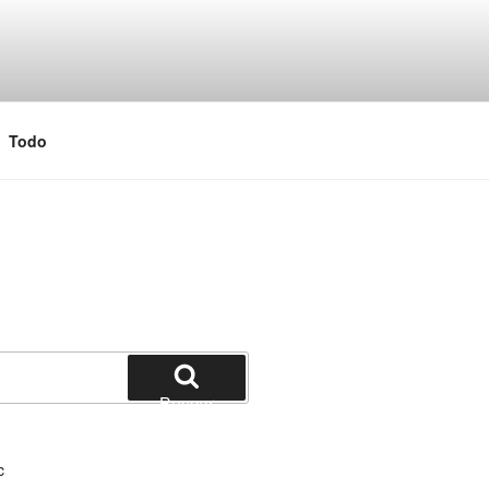
 y Java
Todo
Buscar
c